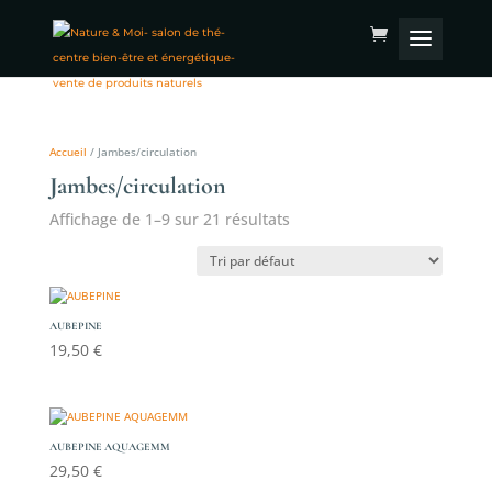
Accueil
/ Jambes/circulation
Jambes/circulation
Affichage de 1–9 sur 21 résultats
AUBEPINE
19,50
€
AUBEPINE AQUAGEMM
29,50
€