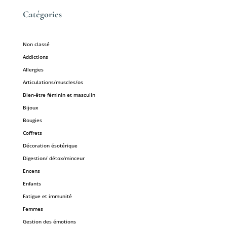
Catégories
Non classé
Addictions
Allergies
Articulations/muscles/os
Bien-être féminin et masculin
Bijoux
Bougies
Coffrets
Décoration ésotérique
Digestion/ détox/minceur
Encens
Enfants
Fatigue et immunité
Femmes
Gestion des émotions