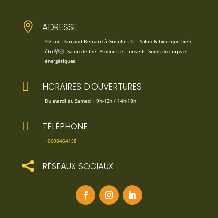

ADRESSE
✨2 rue Darnaud Bernard à Grisolles ✨ – Salon & boutique bien
être💆🏻- Salon de thé -Produits et conseils -Soins du corps et
énergétiques

HORAIRES D'OUVERTURES
Du mardi au Samedi : 9h-12h / 14h-18h

TÉLÉPHONE
+0698464158

RÉSEAUX SOCIAUX