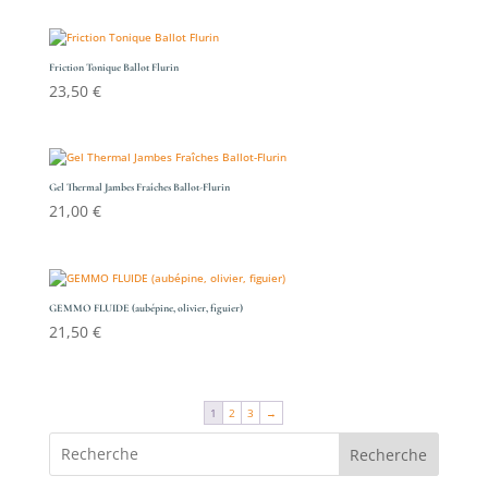
Friction Tonique Ballot Flurin
23,50
€
Gel Thermal Jambes Fraîches Ballot-Flurin
21,00
€
GEMMO FLUIDE (aubépine, olivier, figuier)
21,50
€
1
2
3
→
Recherche