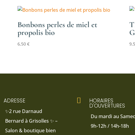
Bonbons perles de miel et
T
propolis bio
G
6,50
€
9,

ADRESSE
HORAIRES
D'OUVERTURES
✨2 rue Darnaud
Du mardi au Samedi
Bernard à Grisolles ✨ –
9h-12h / 14h-18h
Salon & boutique bien