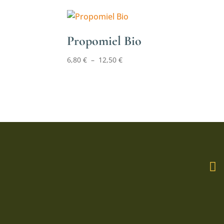
Propomiel Bio
Plage
6,80
€
–
12,50
€
de
prix :
6,80 €
à
12,50 €
