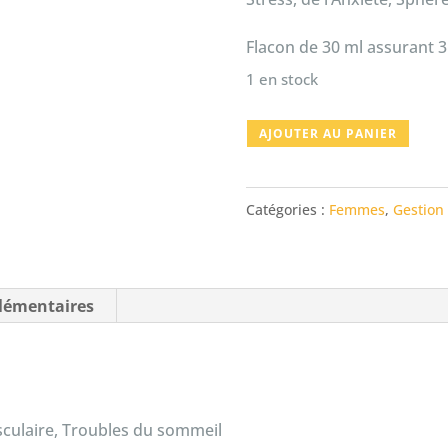
Flacon de 30 ml assurant 3
1 en stock
quantité
AJOUTER AU PANIER
de
GEMMO
Catégories :
Femmes
,
Gestion
FLUIDE
(aubépine,
olivier,
lémentaires
figuier)
asculaire, Troubles du sommeil