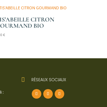
IS’ABEILLE CITRON
OURMAND BIO
50
€

RÉSEAUX SOCIAUX
 :