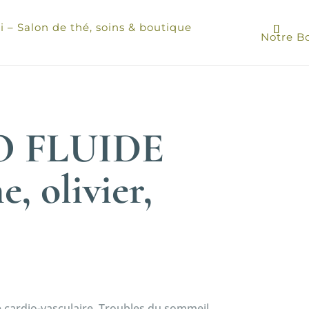
 – Salon de thé, soins & boutique
Notre B
 FLUIDE
, olivier,
re cardio-vasculaire, Troubles du sommeil