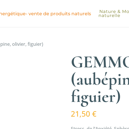
Nature & Moi
naturelle
e, olivier, figuier)
GEMMO
(aubépine
figuier)
21,50
€
Stress, de l’Anxiété, Sphè