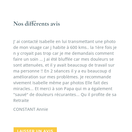
Nos différents avis
J' ai contacté Isabelle en lui transmettant une photo
Nous a
de mon visage car j habite à 600 kms.. la 1ère fois je
Isabel
n y croyait pas trop car je me demandais comment
collab
faire un soin … J ai été bluffée car mes douleurs se
l'ense
sont attenuées, et il y avait beaucoup de travail sur
opéré.
ma personne !! En 2 séances il y a eu beaucoup d
person
amélioration sur mes problèmes. Je recommande
renouv
vivement Isabelle même par photos Elle fait des
EHPAD 
miracles... Et merci à son Papa qui m a également
"sauvé" de douleurs récurantes... Qu il profite de sa
Retraite
CONSTANT Annie
LAISSER UN AVIS