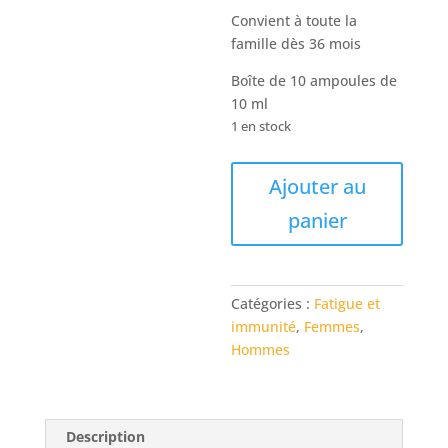
Convient à toute la
famille dès 36 mois
Boîte de 10 ampoules de
10 ml
1 en stock
quantité
Ajouter au
de
panier
4
Forces
de
la
Catégories :
Fatigue et
Ruche
immunité
,
Femmes
,
Ballot-
Hommes
Flurin
Description