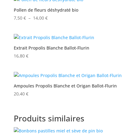
Pollen de fleurs déshydraté bio
Plage
7,50
€
–
14,00
€
de
prix :
7,50 €
à
Extrait Propolis Blanche Ballot-Flurin
14,00 €
16,80
€
Ampoules Propolis Blanche et Origan Ballot-Flurin
20,40
€
Produits similaires