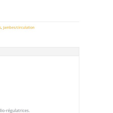
s
,
Jambes/circulation
io-régulatrices.