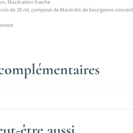
eon, Macération fraiche
Flacon de 30 ml, composé de Macérâts de bourgeons concent
tement
 complémentaires
ut-être aussi…