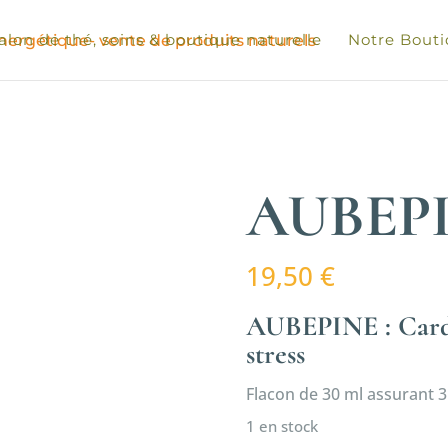
alon de thé, soins & boutique naturelle
Notre Bout
AUBEP
19,50
€
AUBEPINE : Cardio
stress
Flacon de 30 ml assurant 3
1 en stock