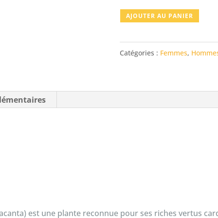
quantité
AJOUTER AU PANIER
de
AUBEPINE
Catégories :
Femmes
,
Homme
lémentaires
canta) est une plante reconnue pour ses riches vertus card