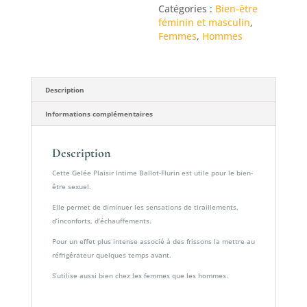
Catégories :
Bien-être
Intime
féminin et masculin
,
Ballot-
Femmes
,
Hommes
Flurin
Description
Informations complémentaires
Description
Cette Gelée Plaisir Intime Ballot-Flurin est utile pour le bien-
être sexuel.
Elle permet de diminuer les sensations de tiraillements,
d’inconforts, d’échauffements.
Pour un effet plus intense associé à des frissons la mettre au
réfrigérateur quelques temps avant.
S’utilise aussi bien chez les femmes que les hommes.