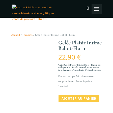
Accueil
/
Femmes
/ Gelée Plaisir Intime Ballot-Flurin
Gelée Plaisir Intime
Ballot-Flurin
22,90
€
Cette Gelée Plaisir Intime Ballot-Flurin est
utile pour le bien-être sexuel, sensations de
tiraillements, d’inconforts, d’échauffements.
Flacon pompe 50 ml en verre
recyclable et ré-employable
1 en stock
quantité
AJOUTER AU PANIER
de
Gelée
Plaisir