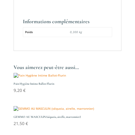
Informations complémentaires
Poids
0,300 kg
Vous aimerez peut-être aussi…
Pain Hygiène Intime Ballot-Flurin
9,20
€
GEMMO AU MASCULIN (séquoia, airelle, marronnier)
21,50
€