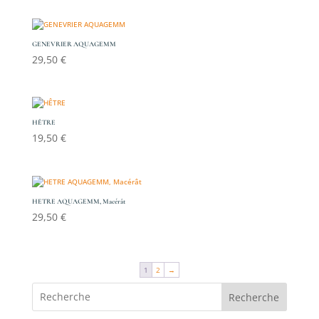
GENEVRIER AQUAGEMM
29,50
€
HÊTRE
19,50
€
HETRE AQUAGEMM, Macérât
29,50
€
1
2
→
Recherche