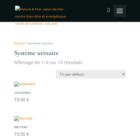
Accueil
/ Système urinaire
Système urinaire
Affichage de 1–9 sur 13 résultats
AMANDIER
19,50
€
BRUYERE
19,50
€