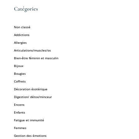
Catégories
Non classé
Addictions
Allergies
Articulations/muscles/os
Bien-être féminin et masculin
Bijoux
Bougies
Coffrets
Décoration ésotérique
Digestion/ détox/minceur
Encens
Enfants
Fatigue et immunité
Femmes
Gestion des émotions