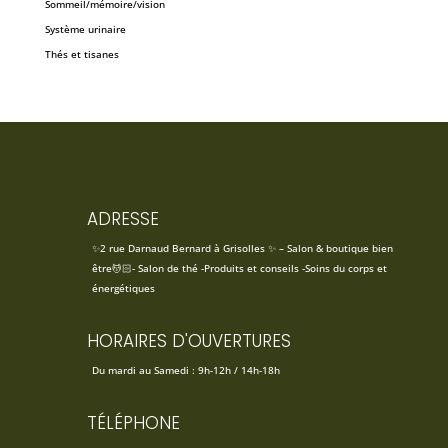
Sommeil/mémoire/vision
Système urinaire
Thés et tisanes
ADRESSE
✨2 rue Darnaud Bernard à Grisolles ✨ – Salon & boutique bien
être💆🏻- Salon de thé -Produits et conseils -Soins du corps et
énergétiques
HORAIRES D'OUVERTURES
Du mardi au Samedi : 9h-12h / 14h-18h
TÉLÉPHONE