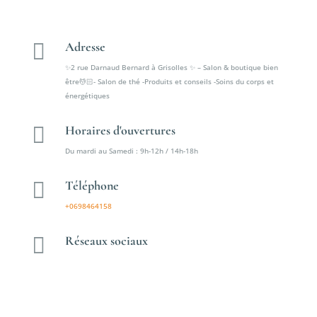
prix :
7,50 €
à

Adresse
14,00 €
✨2 rue Darnaud Bernard à Grisolles ✨ – Salon & boutique bien
être💆🏻- Salon de thé -Produits et conseils -Soins du corps et
énergétiques

Horaires d'ouvertures
Du mardi au Samedi : 9h-12h / 14h-18h

Téléphone
+0698464158

Réseaux sociaux