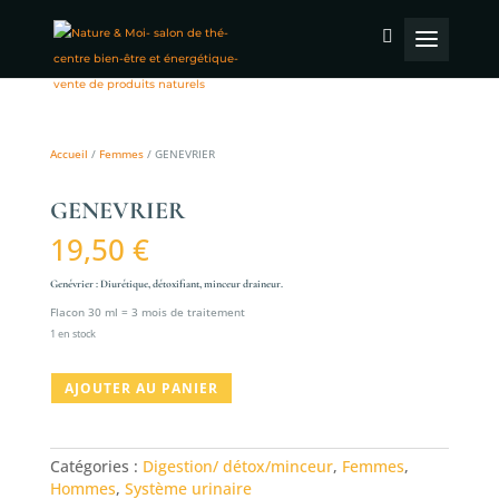
Accueil
/
Femmes
/ GENEVRIER
GENEVRIER
19,50
€
Genévrier : Diurétique, détoxifiant, minceur draineur.
Flacon 30 ml = 3 mois de traitement
1 en stock
quantité
AJOUTER AU PANIER
de
GENEVRIER
Catégories :
Digestion/ détox/minceur
,
Femmes
,
Hommes
,
Système urinaire