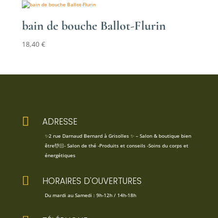
bain de bouche Ballot-Flurin
18,40
€

ADRESSE
✨2 rue Darnaud Bernard à Grisolles ✨ – Salon & boutique bien
être💆🏻- Salon de thé -Produits et conseils -Soins du corps et
énergétiques

HORAIRES D'OUVERTURES
Du mardi au Samedi : 9h-12h / 14h-18h