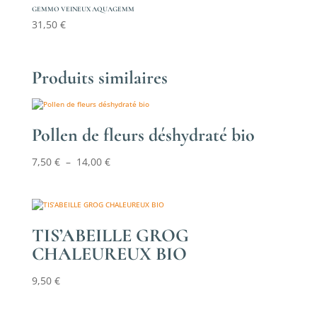
GEMMO VEINEUX AQUAGEMM
31,50
€
Produits similaires
Pollen de fleurs déshydraté bio
Plage
7,50
€
–
14,00
€
de
prix :
7,50 €
à
TIS’ABEILLE GROG
14,00 €
CHALEUREUX BIO
9,50
€