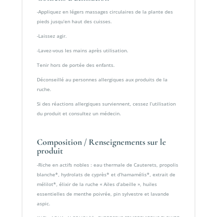
-Appliquez en légers massages circulaires de la plante des
pieds jusqu’en haut des cuisses.
-Laissez agir.
-Lavez-vous les mains après utilisation.
Tenir hors de portée des enfants.
Déconseillé au personnes allergiques aux produits de la
ruche.
Si des réactions allergiques surviennent, cessez l’utilisation
du produit et consultez un médecin.
Composition / Renseignements sur le
produit
-Riche en actifs nobles : eau thermale de Cauterets, propolis
blanche*, hydrolats de cyprès* et d’hamamélis*, extrait de
mélilot*, élixir de la ruche « Ailes d’abeille », huiles
essentielles de menthe poivrée, pin sylvestre et lavande
aspic.