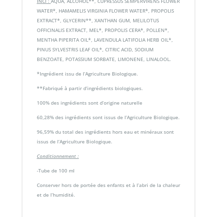
INCI :
AQUA, ALCOHOL**, CUPRESSUS SEMPERVIRENS FLOWER
WATER*, HAMAMELIS VIRGINIA FLOWER WATER*, PROPOLIS
EXTRACT*, GLYCERIN**, XANTHAN GUM, MELILOTUS
OFFICINALIS EXTRACT, MEL*, PROPOLIS CERA*, POLLEN*,
MENTHA PIPERITA OIL*, LAVENDULA LATIFOLIA HERB OIL*,
PINUS SYLVESTRIS LEAF OIL*, CITRIC ACID, SODIUM
BENZOATE, POTASSIUM SORBATE, LIMONENE, LINALOOL.
*Ingrédient issu de l’Agriculture Biologique.
**Fabriqué à partir d’ingrédients biologiques.
100% des ingrédients sont d’origine naturelle
60,28% des ingrédients sont issus de l’Agriculture Biologique.
96,59% du total des ingrédients hors eau et minéraux sont
issus de l’Agriculture Biologique.
Conditionnement :
-Tube de 100 ml
Conserver hors de portée des enfants et à l’abri de la chaleur
et de l’humidité.