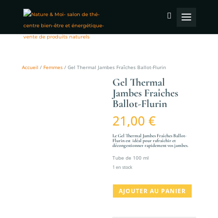
Accueil
/
Femmes
/ Gel Thermal Jambes Fraîches Ballot-Flurin
Gel Thermal
Jambes Fraîches
Ballot-Flurin
21,00
€
Le Gel Thermal Jambes Fraîches Ballot-
Flurin est idéal pour rafraîchir et
décongestionner rapidement vos jambes.
Tube de 100 ml
1 en stock
quantité
AJOUTER AU PANIER
de
Gel
Thermal