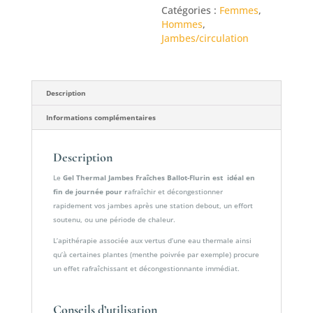
Catégories :
Femmes
,
Jambes
Hommes
,
Fraîches
Jambes/circulation
Ballot-
Flurin
Description
Informations complémentaires
Description
Le
Gel Thermal Jambes Fraîches Ballot-Flurin est idéal en
fin de journée pour r
afraîchir et décongestionner
rapidement vos jambes après une station debout, un effort
soutenu, ou une période de chaleur.
L’apithérapie associée aux vertus d’une eau thermale ainsi
qu’à certaines plantes (menthe poivrée par exemple) procure
un effet rafraîchissant et décongestionnante immédiat.
Conseils d’utilisation