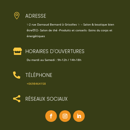

ADRESSE
✨2 rue Darnaud Bernard à Grisolles ✨ – Salon & boutique bien
être💆🏻- Salon de thé -Produits et conseils -Soins du corps et
énergétiques

HORAIRES D'OUVERTURES
Du mardi au Samedi : 9h-12h / 14h-18h

TÉLÉPHONE
+0698464158

RÉSEAUX SOCIAUX