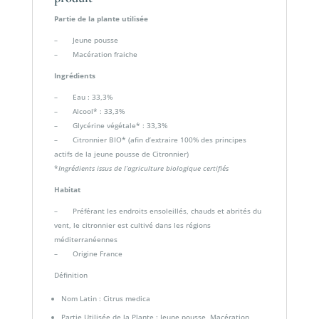
Partie de la plante utilisée
– Jeune pousse
– Macération fraiche
Ingrédients
– Eau : 33,3%
– Alcool* : 33,3%
– Glycérine végétale* : 33,3%
– Citronnier BIO* (afin d’extraire 100% des principes
actifs de la jeune pousse de Citronnier)
*
Ingrédients issus de l’agriculture biologique certifiés
Habitat
– Préférant les endroits ensoleillés, chauds et abrités du
vent, le citronnier est cultivé dans les régions
méditerranéennes
– Origine France
Définition
Nom Latin : Citrus medica
Partie Utilisée de la Plante : Jeune pousse, Macération