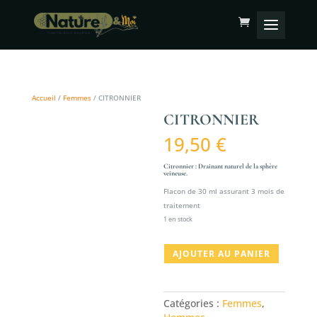
Accueil
/
Femmes
/ CITRONNIER
CITRONNIER
19,50
€
Citronnier : Drainant naturel de la sphère
veineuse.
Flacon de 30 ml assurant 3 mois de
traitement
1 en stock
quantité
AJOUTER AU PANIER
de
CITRONNIER
Catégories :
Femmes
,