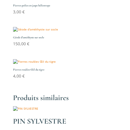
Pierres polies en jaspe héliotrope
3,00
€
Géode d’améthyste sur socle
150,00
€
Pierres roulées Œil du tigre
4,00
€
Produits similaires
PIN SYLVESTRE