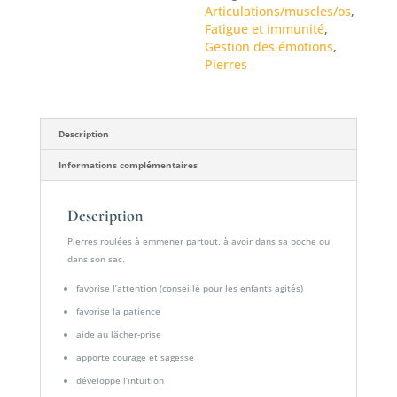
Articulations/muscles/os
,
bois
Fatigue et immunité
,
fossilisé
Gestion des émotions
,
Pierres
Description
Informations complémentaires
Description
Pierres roulées à emmener partout, à avoir dans sa poche ou
dans son sac.
favorise l’attention (conseillé pour les enfants agités)
favorise la patience
aide au lâcher-prise
apporte courage et sagesse
développe l’intuition