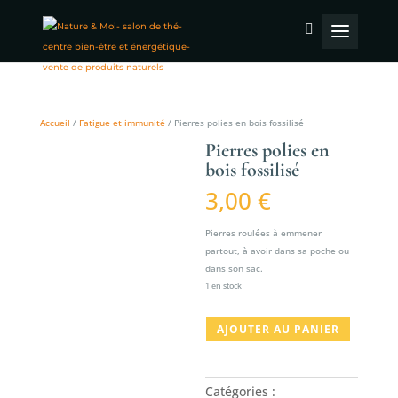
Accueil
/
Fatigue et immunité
/ Pierres polies en bois fossilisé
Pierres polies en
bois fossilisé
3,00
€
Pierres roulées à emmener
partout, à avoir dans sa poche ou
dans son sac.
1 en stock
quantité
AJOUTER AU PANIER
de
Pierres
polies
Catégories :
en