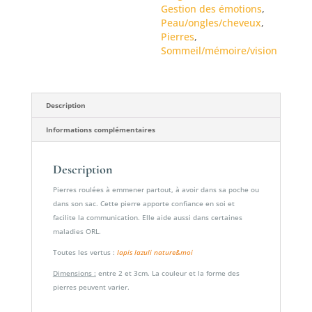
Gestion des émotions
,
Peau/ongles/cheveux
,
Pierres
,
Sommeil/mémoire/vision
Description
Informations complémentaires
Description
Pierres roulées à emmener partout, à avoir dans sa poche ou
dans son sac. Cette pierre apporte confiance en soi et
facilite la communication. Elle aide aussi dans certaines
maladies ORL.
Toutes les vertus :
lapis lazuli nature&moi
Dimensions :
entre 2 et 3cm. La couleur et la forme des
pierres peuvent varier.