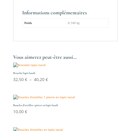
Informations complémentaires
Poids
0,100 kg
Vous aimerez peut-être aussi…
Bracelet lapis lazuli
Plage
32,50
€
–
40,20
€
de
prix :
32,50 €
à
Boucles d’oreilles 1 pierre en lapis lazuli
10,00
€
40,20 €