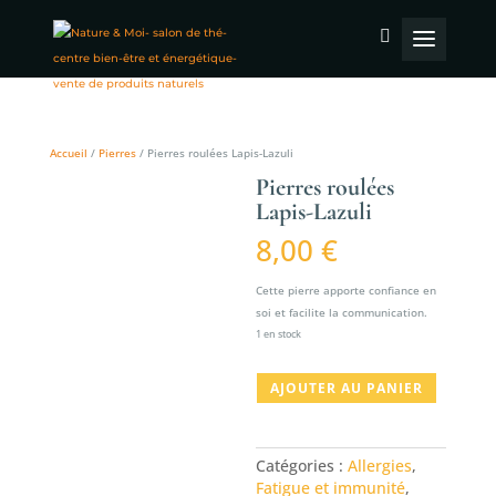
Accueil
/
Pierres
/ Pierres roulées Lapis-Lazuli
Pierres roulées
Lapis-Lazuli
8,00
€
Cette pierre apporte confiance en
soi et facilite la communication.
1 en stock
quantité
AJOUTER AU PANIER
de
Pierres
roulées
Catégories :
Allergies
,
Lapis-
Fatigue et immunité
,
Lazuli