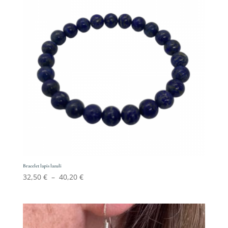
Bracelet lapis lazuli
Plage
32,50
€
–
40,20
€
de
prix :
32,50 €
à