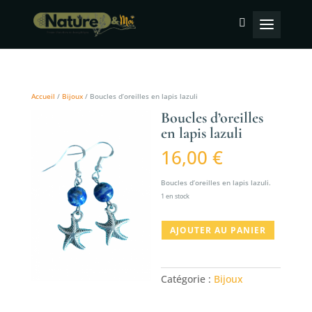
Accueil
/
Bijoux
/ Boucles d’oreilles en lapis lazuli
Boucles d’oreilles
en lapis lazuli
16,00
€
Boucles d’oreilles en lapis lazuli.
1 en stock
quantité
AJOUTER AU PANIER
de
Boucles
d'oreilles
Catégorie :
Bijoux
en
lapis
lazuli