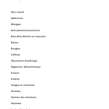
Non classé
Addictions
Allergies
Articulations/muscles/os
Bien-être féminin et masculin
Bijoux
Bougies
Coffrets
Décoration ésotérique
Digestion/ détox/minceur
Encens
Enfants
Fatigue et immunité
Femmes
Gestion des émotions
Hommes