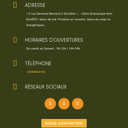

ADRESSE
✨2 rue Darnaud Bernard à Grisolles ✨ – Salon & boutique bien
être💆🏻- Salon de thé -Produits et conseils -Soins du corps et
énergétiques

HORAIRES D'OUVERTURES
Du mardi au Samedi : 9h-12h / 14h-18h

TÉLÉPHONE
+0698464158

RÉSEAUX SOCIAUX
NOUS CONTACTER