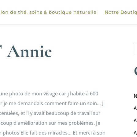
lon de thé, soins & boutique naturelle
Notre Bouti
Annie
t une photo de mon visage car j habite à 600
N
p car je me demandais comment faire un soin… J
A
tenuées, et il y avait beaucoup de travail sur
A
aucoup d amélioration sur mes problèmes. Je
hotos Elle fait des miracles… Et merci à son
A