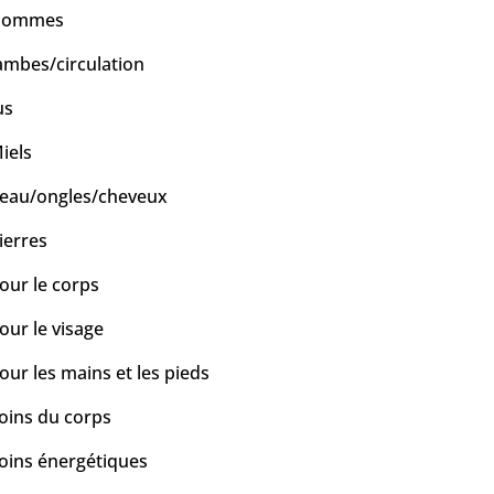
Hommes
ambes/circulation
us
iels
eau/ongles/cheveux
ierres
our le corps
our le visage
our les mains et les pieds
oins du corps
oins énergétiques