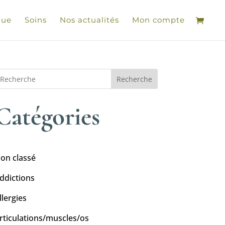
que
Soins
Nos actualités
Mon compte
Recherche
Catégories
on classé
ddictions
llergies
rticulations/muscles/os