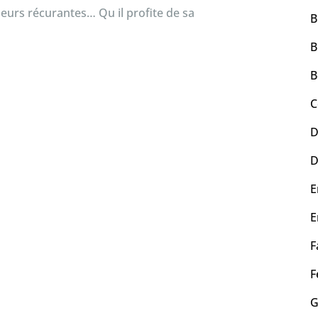
eurs récurantes… Qu il profite de sa
B
B
B
C
D
D
E
E
F
F
G