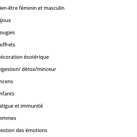
ien-être féminin et masculin
ijoux
ougies
offrets
écoration ésotérique
igestion/ détox/minceur
ncens
nfants
atigue et immunité
emmes
estion des émotions