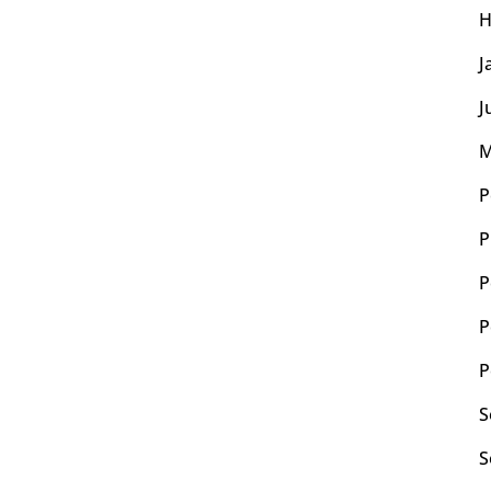
J
J
M
P
P
P
P
P
S
S