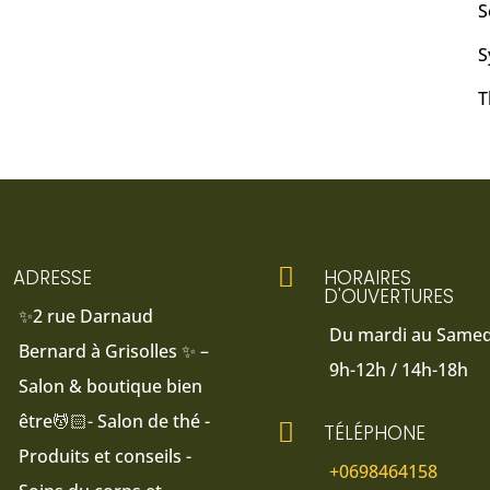
S
S
T

ADRESSE
HORAIRES
D'OUVERTURES
✨2 rue Darnaud
Du mardi au Samedi
Bernard à Grisolles ✨ –
9h-12h / 14h-18h
Salon & boutique bien
être💆🏻- Salon de thé -

TÉLÉPHONE
Produits et conseils -
+0698464158