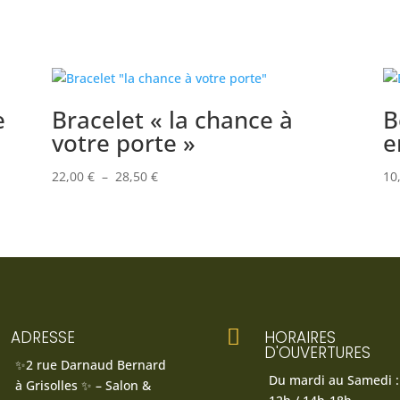
e
Bracelet « la chance à
B
votre porte »
e
Plage
22,00
€
–
28,50
€
10
de
prix :
22,00 €
à
28,50 €

ADRESSE
HORAIRES
D'OUVERTURES
✨2 rue Darnaud Bernard
Du mardi au Samedi :
à Grisolles ✨ – Salon &