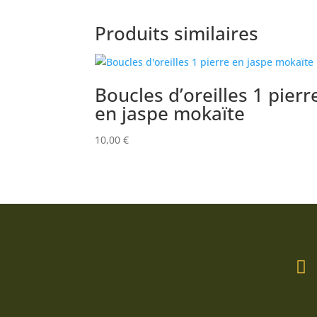
prix :
18,00 €
Produits similaires
à
21,00 €
Boucles d’oreilles 1 pierr
en jaspe mokaïte
10,00
€
