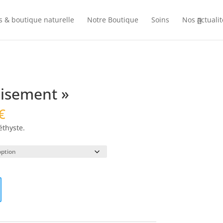
s & boutique naturelle
Notre Boutique
Soins
Nos actualit
aisement »
Plage
€
de
éthyste.
prix :
20,00 €
à
26,00 €