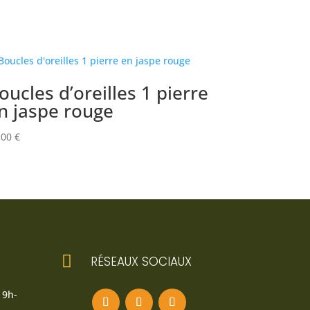
oucles d’oreilles 1 pierre
n jaspe rouge
,00
€

RÉSEAUX SOCIAUX
 9h-