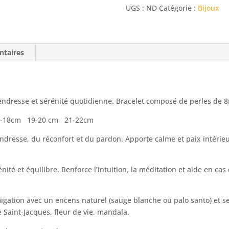
UGS :
ND
Catégorie :
Bijoux
ntaires
endresse et sérénité quotidienne. Bracelet composé de perles de
7-18cm 19-20 cm 21-22cm
tendresse, du réconfort et du pardon. Apporte calme et paix intérie
nité et équilibre. Renforce l’intuition, la méditation et aide en cas
igation avec un encens naturel (sauge blanche ou palo santo) et s
le Saint-Jacques, fleur de vie, mandala.