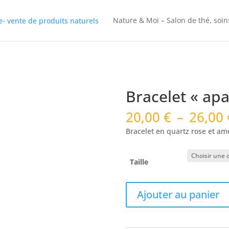
Nature & Moi – Salon de thé, soin
Bracelet « ap
20,00
€
–
26,00
Bracelet en quartz rose et am
Taille
quantité
Ajouter au panier
de
Bracelet
"apaisement"