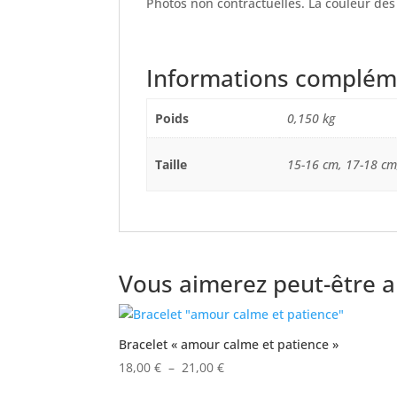
Photos non contractuelles. La couleur des 
Informations complém
Poids
0,150 kg
Taille
15-16 cm, 17-18 cm
Vous aimerez peut-être 
Bracelet « amour calme et patience »
Plage
18,00
€
–
21,00
€
de