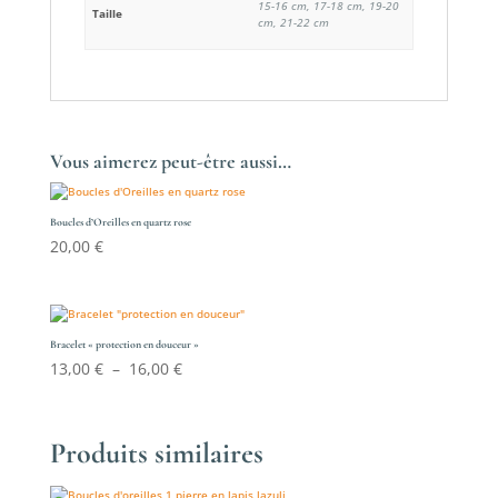
15-16 cm, 17-18 cm, 19-20
Taille
cm, 21-22 cm
Vous aimerez peut-être aussi…
Boucles d’Oreilles en quartz rose
20,00
€
Bracelet « protection en douceur »
Plage
13,00
€
–
16,00
€
de
prix :
13,00 €
Produits similaires
à
16,00 €