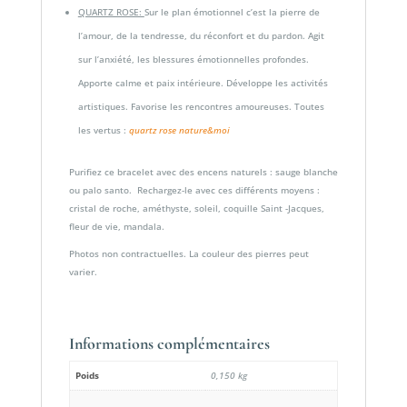
QUARTZ ROSE:
Sur le plan émotionnel c’est la pierre de
l’amour, de la tendresse, du réconfort et du pardon. Agit
sur l’anxiété, les blessures émotionnelles profondes.
Apporte calme et paix intérieure. Développe les activités
artistiques. Favorise les rencontres amoureuses. Toutes
les vertus :
quartz rose nature&moi
Purifiez ce bracelet avec des encens naturels : sauge blanche
ou palo santo. Rechargez-le avec ces différents moyens :
cristal de roche, améthyste, soleil, coquille Saint -Jacques,
fleur de vie, mandala.
Photos non contractuelles. La couleur des pierres peut
varier.
Informations complémentaires
Poids
0,150 kg