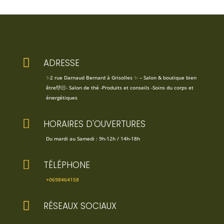

ADRESSE
✨2 rue Darnaud Bernard à Grisolles ✨ – Salon & boutique bien
être💆🏻- Salon de thé -Produits et conseils -Soins du corps et
énergétiques

HORAIRES D'OUVERTURES
Du mardi au Samedi : 9h-12h / 14h-18h

TÉLÉPHONE
+0698464158

RÉSEAUX SOCIAUX