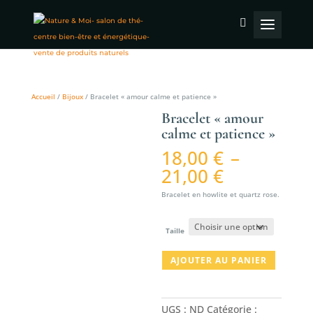
Accueil
/
Bijoux
/ Bracelet « amour calme et patience »
Bracelet « amour
calme et patience »
18,00
€
–
Plage
21,00
€
de
Bracelet en howlite et quartz rose.
prix :
18,00 €
à
Taille
21,00 €
quantité
AJOUTER AU PANIER
de
Bracelet
"amour
UGS :
ND
Catégorie :
calme