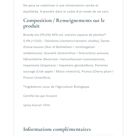
Ne peut se substituer à une alimentation variée et
équilibrée. A prendre dans le cadre d’un mode de vie sain.
Composition / Renseignements sur le
produit
Brandy bio (99,6%) 40% vol, extraits aqueux de plantes*
0,4% (1/250) : Clématite (clematis/clematis vitalba), Dame-
d’onze-heures (Star of Bethlehem / ornithogalum
umbellatum), Gnavelle (Scleranthus / Scleranthus annuus),
Hélianthème (Rockrose / helianthemum nummularium),
Impatiente (Impatiens / Impatiens glandulifera), Pommier
sauvage (Crab apple / Malus silvestris), Prunus (Cherry plum /
Prunus Cerasifera).
*Ingrédients issus de l’Agriculture Biologique
Certifié bio par Ecocert
spray buccal 10ml
Informations complémentaires