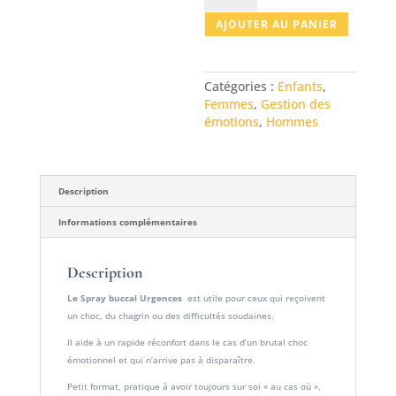
Spray
AJOUTER AU PANIER
buccal
Urgences
Catégories :
Enfants
,
Femmes
,
Gestion des
émotions
,
Hommes
Description
Informations complémentaires
Description
Le Spray buccal Urgences
est utile pour ceux qui reçoivent
un choc, du chagrin ou des difficultés soudaines.
Il aide à un rapide réconfort dans le cas d’un brutal choc
émotionnel et qui n’arrive pas à disparaître.
Petit format, pratique à avoir toujours sur soi « au cas où ».