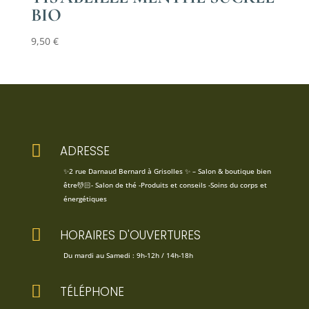
BIO
9,50
€

ADRESSE
✨2 rue Darnaud Bernard à Grisolles ✨ – Salon & boutique bien
être💆🏻- Salon de thé -Produits et conseils -Soins du corps et
énergétiques

HORAIRES D'OUVERTURES
Du mardi au Samedi : 9h-12h / 14h-18h

TÉLÉPHONE