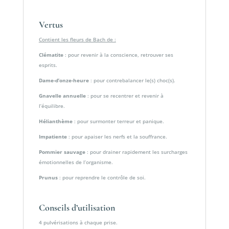
Vertus
Contient les fleurs de Bach de :
Clématite
: pour revenir à la conscience, retrouver ses
esprits.
Dame-d’onze-heure
: pour contrebalancer le(s) choc(s).
Gnavelle annuelle
: pour se recentrer et revenir à
l’équilibre.
Hélianthème
: pour surmonter terreur et panique.
Impatiente
: pour apaiser les nerfs et la souffrance.
Pommier sauvage
: pour drainer rapidement les surcharges
émotionnelles de l’organisme.
Prunus
: pour reprendre le contrôle de soi.
Conseils d’utilisation
4 pulvérisations à chaque prise.