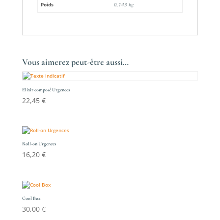
Poids
0,143 kg
Vous aimerez peut-être aussi…
Elixir composé Urgences
22,45
€
Roll-on Urgences
16,20
€
Cool Box
30,00
€