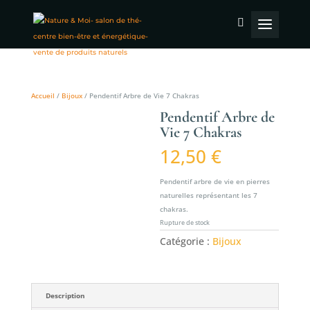
Accueil
/
Bijoux
/ Pendentif Arbre de Vie 7 Chakras
Pendentif Arbre de
Vie 7 Chakras
12,50
€
Pendentif arbre de vie en pierres
naturelles représentant les 7
chakras.
Rupture de stock
Catégorie :
Bijoux
Description