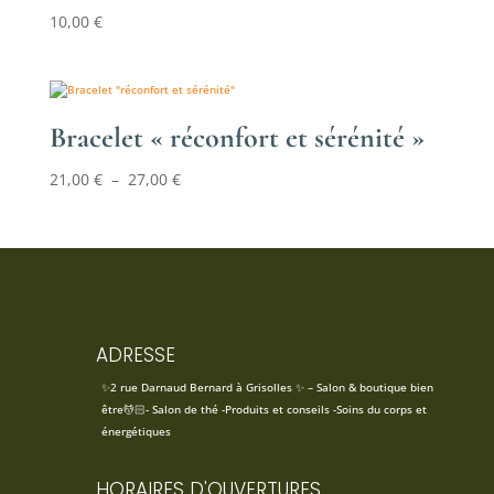
10,00
€
Bracelet « réconfort et sérénité »
Plage
21,00
€
–
27,00
€
de
prix :
21,00 €
à
27,00 €
ADRESSE
✨2 rue Darnaud Bernard à Grisolles ✨ – Salon & boutique bien
être💆🏻- Salon de thé -Produits et conseils -Soins du corps et
énergétiques
HORAIRES D'OUVERTURES