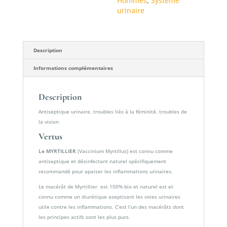
Hommes
,
Système
urinaire
Description
Informations complémentaires
Description
Antiseptique urinaire, troubles liés à la féminité, troubles de
la vision
Vertus
Le MYRTILLIER
(Vaccinium Myrtillus) est connu comme
antiseptique et désinfectant naturel spécifiquement
recommandé pour apaiser les inflammations urinaires.
Le macérât de Myrtillier est 100% bio et naturel est et
connu comme un diurétique aseptisant les voies urinaires
utile contre les inflammations. C’est l’un des macérâts dont
les principes actifs sont les plus purs.