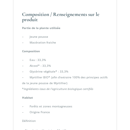
Composition / Renseignements sur le
produit
Partie de la plante utilisée
– Jeune pousse
– Macération fraiche
Composition
– Eau : 33,3%
– Alcool* : 33,3%
– Glycérine végétale* : 33,3%
– Myrtillier BIO* (afin d’extraire 100% des principes actifs
de la jeune pousse de Myrtillier)
*
Ingrédients issus de l’agriculture biologique certifiés
Habitat
– Forêts et zones montagneuses
– Origine France
Définition