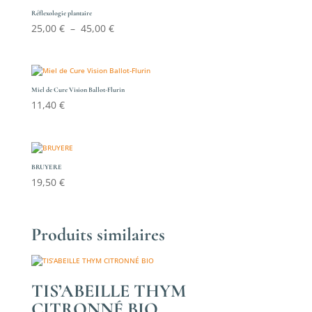
Réflexologie plantaire
Plage
25,00
€
–
45,00
€
de
prix :
25,00 €
à
Miel de Cure Vision Ballot-Flurin
11,40
€
45,00 €
BRUYERE
19,50
€
Produits similaires
TIS’ABEILLE THYM
CITRONNÉ BIO