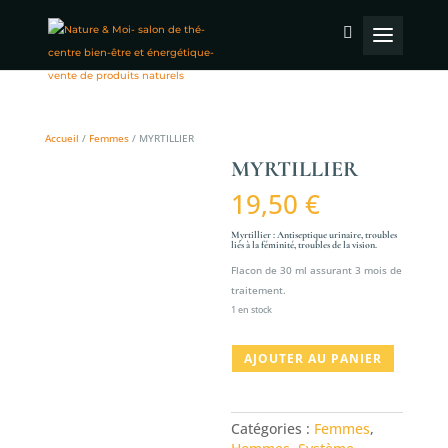
Accueil
/
Femmes
/ MYRTILLIER
MYRTILLIER
19,50
€
Myrtillier : Antiseptique urinaire, troubles
liés à la féminité, troubles de la vision.
Flacon de 30 ml assurant 3 mois de
traitement.
1 en stock
quantité
AJOUTER AU PANIER
de
MYRTILLIER
Catégories :
Femmes
,