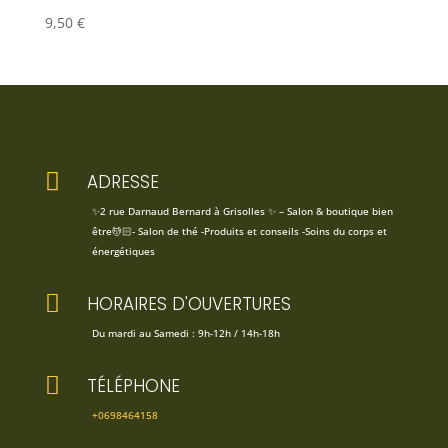
9,50
€

ADRESSE
✨2 rue Darnaud Bernard à Grisolles ✨ – Salon & boutique bien
être💆🏻- Salon de thé -Produits et conseils -Soins du corps et
énergétiques

HORAIRES D'OUVERTURES
Du mardi au Samedi : 9h-12h / 14h-18h

TÉLÉPHONE
+0698464158