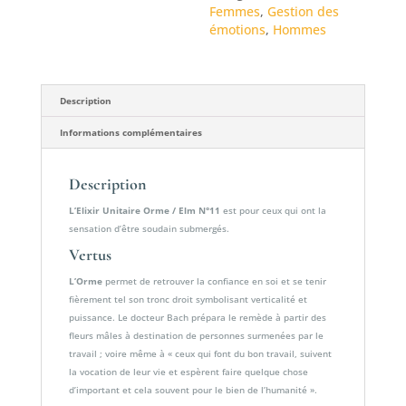
Femmes
,
Gestion des
/
émotions
,
Hommes
Elm
N°11
Description
Informations complémentaires
Description
L’Elixir Unitaire Orme / Elm N°11
est pour ceux qui ont la
sensation d’être soudain submergés.
Vertus
L’Orme
permet de retrouver la confiance en soi et se tenir
fièrement tel son tronc droit symbolisant verticalité et
puissance. Le docteur Bach prépara le remède à partir des
fleurs mâles à destination de personnes surmenées par le
travail ; voire même à « ceux qui font du bon travail, suivent
la vocation de leur vie et espèrent faire quelque chose
d’important et cela souvent pour le bien de l’humanité ».