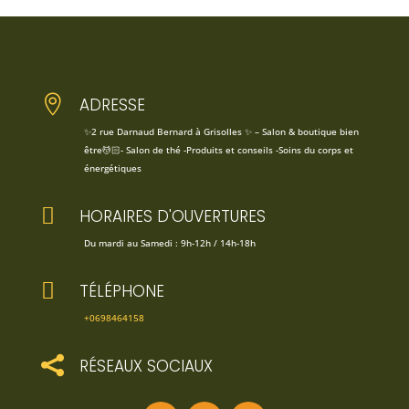

ADRESSE
✨2 rue Darnaud Bernard à Grisolles ✨ – Salon & boutique bien
être💆🏻- Salon de thé -Produits et conseils -Soins du corps et
énergétiques

HORAIRES D'OUVERTURES
Du mardi au Samedi : 9h-12h / 14h-18h

TÉLÉPHONE
+0698464158

RÉSEAUX SOCIAUX