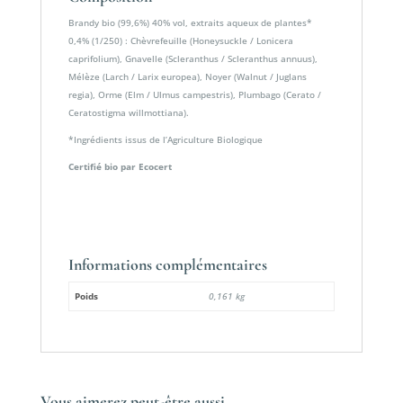
Brandy bio (99,6%) 40% vol, extraits aqueux de plantes*
0,4% (1/250) : Chèvrefeuille (Honeysuckle / Lonicera
caprifolium), Gnavelle (Scleranthus / Scleranthus annuus),
Mélèze (Larch / Larix europea), Noyer (Walnut / Juglans
regia), Orme (Elm / Ulmus campestris), Plumbago (Cerato /
Ceratostigma willmottiana).
*Ingrédients issus de l’Agriculture Biologique
Certifié bio par Ecocert
Informations complémentaires
Poids
0,161 kg
Vous aimerez peut-être aussi…