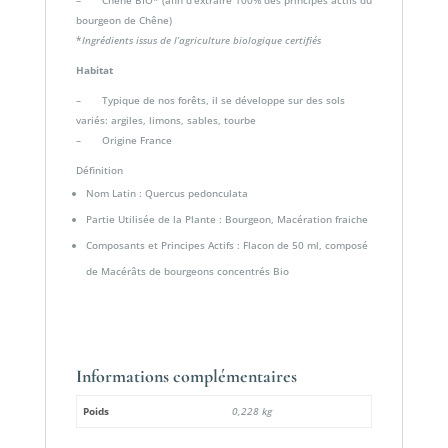
– Chêne BIO* (afin d’extraire 100% des principes actifs du
bourgeon de Chêne)
*
Ingrédients issus de l’agriculture biologique certifiés
Habitat
– Typique de nos forêts, il se développe sur des sols
variés: argiles, limons, sables, tourbe
– Origine France
Définition
Nom Latin : Quercus pedonculata
Partie Utilisée de la Plante : Bourgeon, Macération fraiche
Composants et Principes Actifs : Flacon de 50 ml, composé
de Macérâts de bourgeons concentrés Bio
Informations complémentaires
Poids
0,228 kg