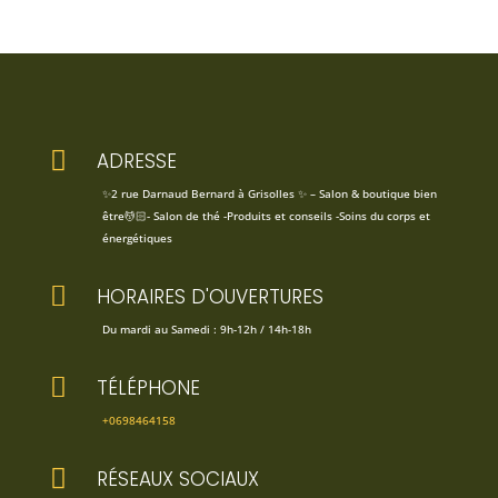

ADRESSE
✨2 rue Darnaud Bernard à Grisolles ✨ – Salon & boutique bien
être💆🏻- Salon de thé -Produits et conseils -Soins du corps et
énergétiques

HORAIRES D'OUVERTURES
Du mardi au Samedi : 9h-12h / 14h-18h

TÉLÉPHONE
+0698464158

RÉSEAUX SOCIAUX