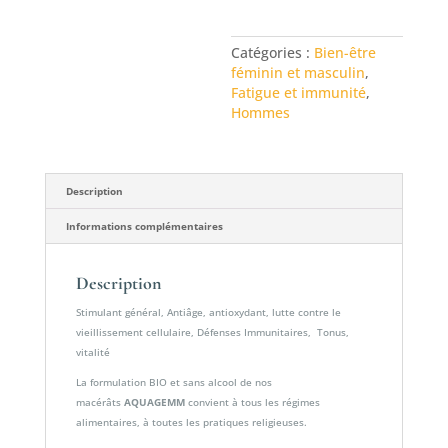
CHÊNE
AQUAGEMM
Catégories :
Bien-être
féminin et masculin
,
Fatigue et immunité
,
Hommes
Description
Informations complémentaires
Description
Stimulant général, Antiâge, antioxydant, lutte contre le
vieillissement cellulaire, Défenses Immunitaires, Tonus,
vitalité
La formulation BIO et sans alcool de nos
macérâts
AQUAGEMM
convient à tous les régimes
alimentaires, à toutes les pratiques religieuses.