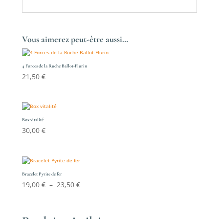
Vous aimerez peut-être aussi…
4 Forces de la Ruche Ballot-Flurin
21,50
€
Box vitalité
30,00
€
Bracelet Pyrite de fer
Plage
19,00
€
–
23,50
€
de
prix :
19,00 €