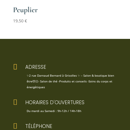
Peuplier
19,50
€

ADRESSE
✨2 rue Darnaud Bernard à Grisolles ✨ – Salon & boutique bien
être💆🏻- Salon de thé -Produits et conseils -Soins du corps et
énergétiques

HORAIRES D'OUVERTURES
Du mardi au Samedi : 9h-12h / 14h-18h

TÉLÉPHONE