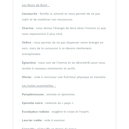
Les fleurs de Bach :
Centaurée
: fortifie la volonté et nous permet de ne pas
subir et de mobiliser nos ressources.
Charme
: nous donne l’énergie de faire dans l’instant ce que
nous repoussions à plus tard.
Chêne
: nous permet de ne pas disperser notre énergie en
vain, mais de la consacrer à ce devons réellement
entreprendre.
Églantine
: nous sort de l’inertie et du désintérêt pour nous
rendre à nouveau volontaires et actifs.
Olivier
: aide à retrouver une fraîcheur physique et mentale.
Les huiles essentielles :
Pamplemousse
: stimule et dynamise.
Epinette noire
: redonne du « peps ».
Eucalyptus radiata
: oxygène le corps et l’esprit.
Laurier noble
: aide à avancer.
Cannelle
: réchauffe et donne du tonus.