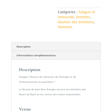
être
Énergie
Catégories :
Fatigue et
immunité
,
Femmes
,
Gestion des émotions
,
Hommes
Description
Informations complémentaires
Description
Fatigué ? Besoin de retrouver de l’énergie et de
l’enthousiasme au quotidien ?
La Brume de bien-être Énergie associe les bienfaits des
fleurs de Bach et les vertus des huiles essentielles.
Vertus