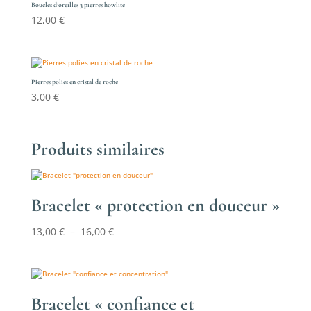
à
Boucles d’oreilles 3 pierres howlite
12,00
€
17,00 €
Pierres polies en cristal de roche
3,00
€
Produits similaires
Bracelet « protection en douceur »
Plage
13,00
€
–
16,00
€
de
prix :
13,00 €
à
Bracelet « confiance et
16,00 €