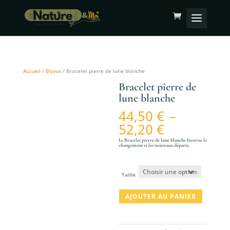
Accueil
/
Bijoux
/ Bracelet pierre de lune blanche
Bracelet pierre de
lune blanche
44,50
€
–
Plage
52,20
€
de
Le Bracelet pierre de lune blanche favorise le
prix :
changement et les nouveaux départs.
44,50 €
à
Taille
52,20 €
quantité
AJOUTER AU PANIER
de
Bracelet
pierre