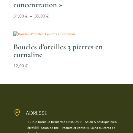
concentration »
Plage
31,00
€
–
39,00
€
de
prix :
31,00 €
à
Boucles d’oreilles 3 pierres en
39,00 €
cornaline
12,00
€

ADRESSE
✨2 rue Darnaud Bernard à Grisolles ✨ – Salon & boutique bien
être💆🏻- Salon de thé -Produits et conseils -Soins du corps et