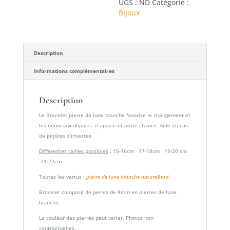
UGS :
ND
Catégorie :
de
Bijoux
lune
blanche
Description
Informations complémentaires
Description
Le Bracelet pierre de lune blanche favorise le changement et
les nouveaux départs. il apaise et porte chance. Aide en cas
de piqûres d’insectes.
Différentes tailles possibles
: 15-16cm 17-18cm 19-20 cm
21-22cm
Toutes les vertus :
pierre de lune blanche nature&moi
Bracelet composé de perles de 8mm en pierres de lune
blanche.
La couleur des pierres peut varier. Photos non
contractuelles.