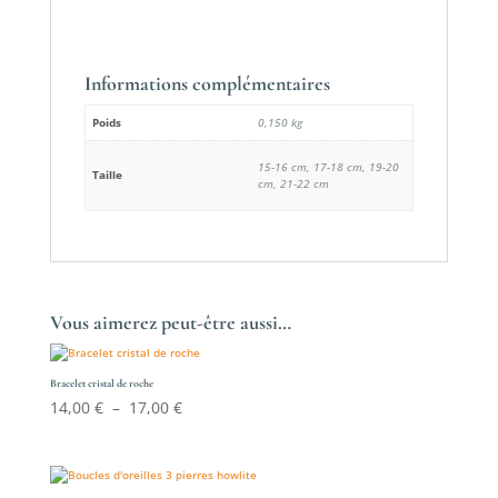
Informations complémentaires
Poids
0,150 kg
15-16 cm, 17-18 cm, 19-20
Taille
cm, 21-22 cm
Vous aimerez peut-être aussi…
Bracelet cristal de roche
Plage
14,00
€
–
17,00
€
de
prix :
14,00 €