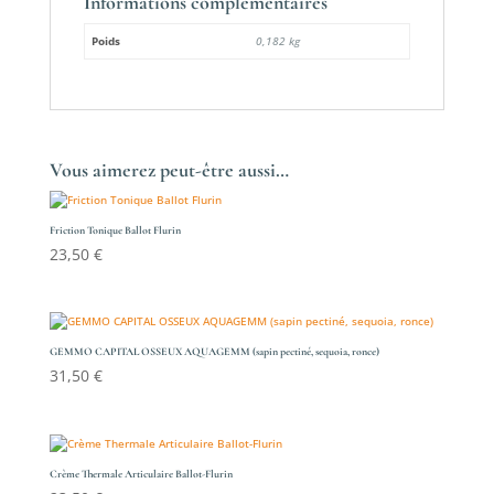
Informations complémentaires
Poids
0,182 kg
Vous aimerez peut-être aussi…
Friction Tonique Ballot Flurin
23,50
€
GEMMO CAPITAL OSSEUX AQUAGEMM (sapin pectiné, sequoia, ronce)
31,50
€
Crème Thermale Articulaire Ballot-Flurin