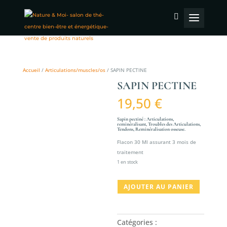
Accueil
/
Articulations/muscles/os
/ SAPIN PECTINE
SAPIN PECTINE
19,50
€
Sapin pectiné : Articulations,
reminéralisant, Troubles des Articulations,
Tendons, Reminéralisation osseuse.
Flacon 30 Ml assurant 3 mois de
traitement
1 en stock
quantité
AJOUTER AU PANIER
de
SAPIN
PECTINE
Catégories :