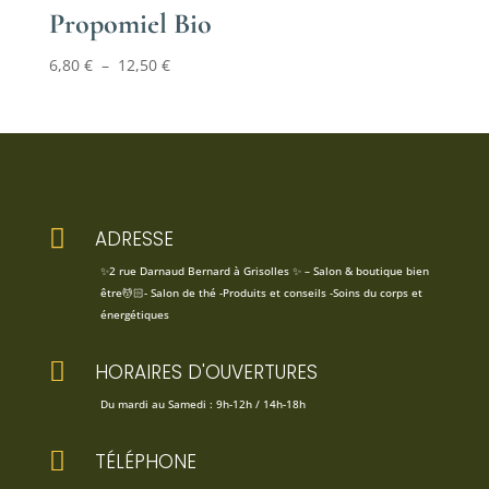
Propomiel Bio
Plage
6,80
€
–
12,50
€
de
prix :
6,80 €
à
12,50 €

ADRESSE
✨2 rue Darnaud Bernard à Grisolles ✨ – Salon & boutique bien
être💆🏻- Salon de thé -Produits et conseils -Soins du corps et
énergétiques

HORAIRES D'OUVERTURES
Du mardi au Samedi : 9h-12h / 14h-18h

TÉLÉPHONE