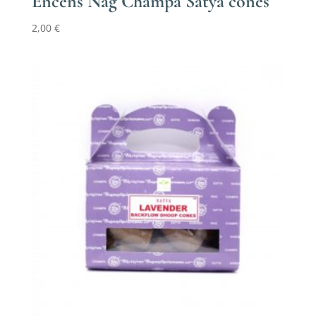
Encens Nag Champa Satya cônes
2,00
€