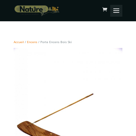
Accueil
/
Encens
/ Porte Encens Bois Ski