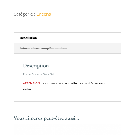
Encens
Bois
Catégorie :
Encens
Ski
Description
Informations complémentaires
Description
Porte Encens Bois Ski
ATTENTION:
photo non contractuelle, les motifs peuvent
varier
Vous aimerez peut-être aussi…