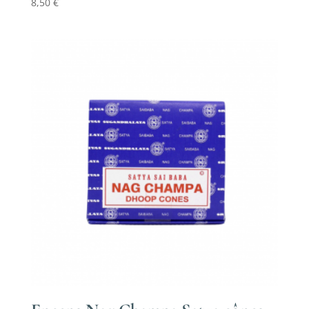
8,50
€