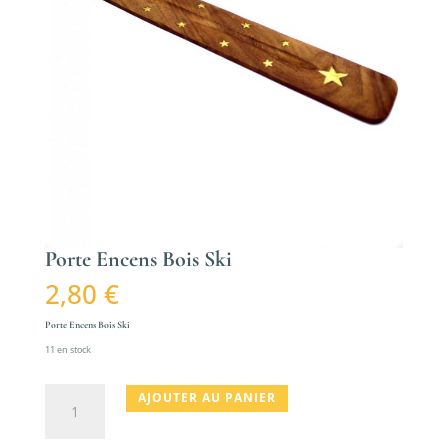
Porte Encens Bois Ski
2,80
€
Porte Encens Bois Ski
11 en stock
quantité
AJOUTER AU PANIER
de
Porte