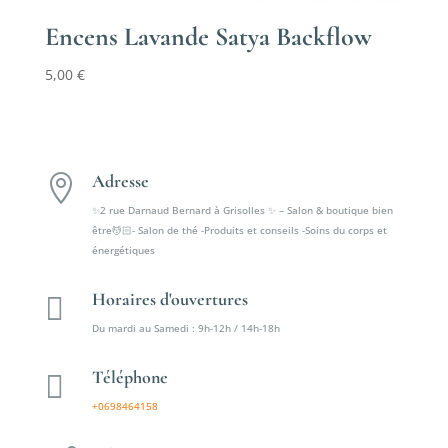
Encens Lavande Satya Backflow
5,00
€
Adresse

✨2 rue Darnaud Bernard à Grisolles ✨ – Salon & boutique bien
être💆🏻- Salon de thé -Produits et conseils -Soins du corps et
énergétiques
Horaires d'ouvertures

Du mardi au Samedi : 9h-12h / 14h-18h
Téléphone

+0698464158