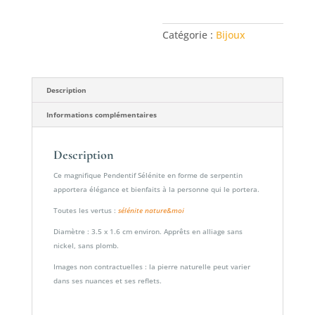
forme
de
Catégorie :
Bijoux
serpentin
Description
Informations complémentaires
Description
Ce magnifique Pendentif Sélénite en forme de serpentin
apportera élégance et bienfaits à la personne qui le portera.
Toutes les vertus :
sélénite nature&moi
Diamètre : 3.5 x 1.6 cm environ. Apprêts en alliage sans
nickel, sans plomb.
Images non contractuelles : la pierre naturelle peut varier
dans ses nuances et ses reflets.