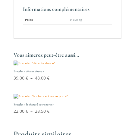
Informations complémentaires
Poids
0,100 kg
Vous aimerez peut-être aussi…
Bracelet « détente douce »
Plage
39,00
€
–
48,00
€
de
prix :
39,00 €
à
Bracelet « la chance à votre porte »
Plage
22,00
€
–
28,50
€
48,00 €
de
prix :
22,00 €
Produits similaires