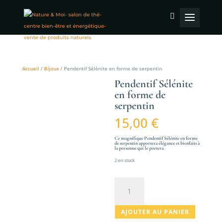
Accueil
/
Bijoux
/ Pendentif Sélénite en forme de serpentin
Pendentif Sélénite
en forme de
serpentin
15,00
€
Ce magnifique Pendentif Sélénite en forme
de serpentin apportera élégance et bienfaits à
la personne qui le portera.
2 en stock
quantité
de
Pendentif
AJOUTER AU PANIER
Sélénite
en