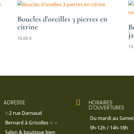
Boucles d’oreilles 3 pierres en
citrine
B
j
16,00
€
10

ADRESSE
HORAIRES
D'OUVERTURES
✨2 rue Darnaud
Du mardi au Samedi
Bernard à Grisolles ✨ –
9h-12h / 14h-18h
Salon & boutique bien