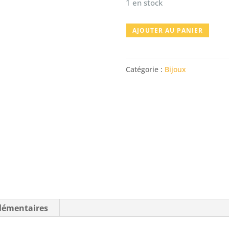
1 en stock
quantité
AJOUTER AU PANIER
de
Pendentif
Catégorie :
Bijoux
en
aventurine
verte
lémentaires