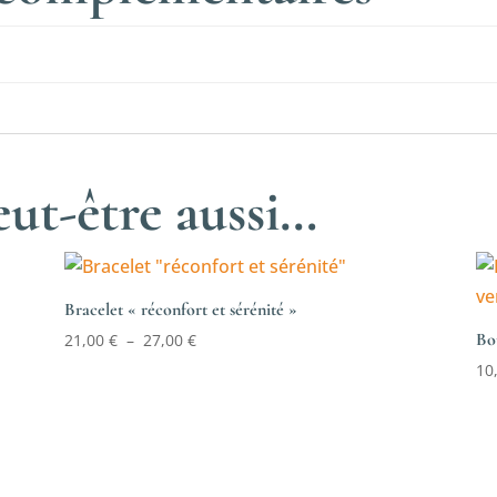
ut-être aussi…
Bracelet « réconfort et sérénité »
Plage
Bou
21,00
€
–
27,00
€
de
10
prix :
21,00 €
à
27,00 €