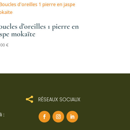
oucles d’oreilles 1 pierre en
aspe mokaïte
,00
€

RÉSEAUX SOCIAUX
 :