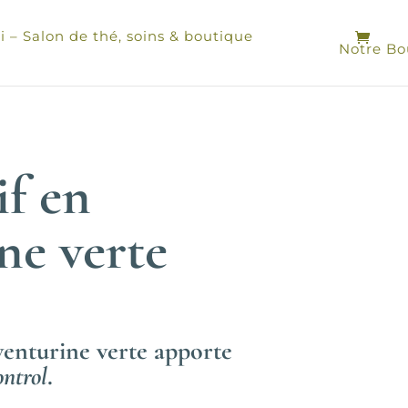
 – Salon de thé, soins & boutique
Notre Bo
f en
ne verte
venturine verte apporte
ontrol
.