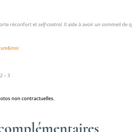
orte réconfort et
self-control
. Il aide à avoir un sommeil de 
ature&moi
2 – 3
otos non contractuelles.
 complémentaires