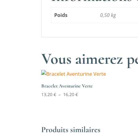
Poids
0,50 kg
Vous aimerez pe
Bracelet Aventurine Verte
Plage
13,20
€
–
16,20
€
de
prix :
13,20 €
à
Produits similaires
16,20 €