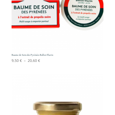
Baume de Soin des Pyrénées Ballot-Flurin
Plage
9,50
€
–
20,60
€
de
prix :
9,50 €
à
20,60 €