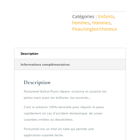
Pansamiel
Ballot-
Catégories :
Enfants
,
Flurin
Femmes
,
Hommes
,
Peau/ongles/cheveux
Description
Informations complémentaires
Description
Pansamiel Ballot-Flurin répare, cicatrise et assainit les
plaies mais aussi les brûlures, les escarres…
C’est la solution 100% naturelle pour réparer la peau
rapidement en cas d´accident domestique, de zones
cutanées irritées ou desséchées.
Pansamiel est un miel en tube qui permet une
application cutanée facile.