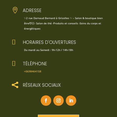

ADRESSE
✨2 rue Darnaud Bernard à Grisolles ✨ – Salon & boutique bien
être💆🏻- Salon de thé -Produits et conseils -Soins du corps et
énergétiques

HORAIRES D'OUVERTURES
Du mardi au Samedi : 9h-12h / 14h-18h

TÉLÉPHONE
+0698464158

RÉSEAUX SOCIAUX