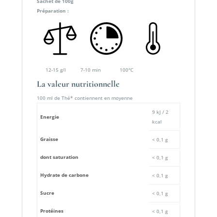
Sachet de 100g
Préparation :
12-15 g/l 7-10 min 100°C
La valeur nutritionnelle
100 ml de Thé* contiennent en moyenne
9 kJ / 2
Energie
kcal
Graisse
< 0,1 g
dont saturation
< 0,1 g
Hydrate de carbone
< 0,1 g
Sucre
< 0,1 g
Protéines
< 0,1 g