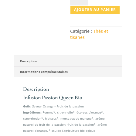
Infusion
AJOUTER AU PANIER
Passion
Queen
Bio
Catégorie :
Thés et
tisanes
Description
Informations complémentaires
Description
Infusion Passion Queen Bio
Goût:
Saveur Orange – Fruit de la passion
Ingrédients:
Pomme*, citronnelle*, écorces d’orange*,
cynorrhodon*, hibiscus*, morceaux de mangue*, arôme
naturel de fruit de la passion, fruit de la passion*, arôme
naturel d’orange. *Issu de l‘agriculture biologique