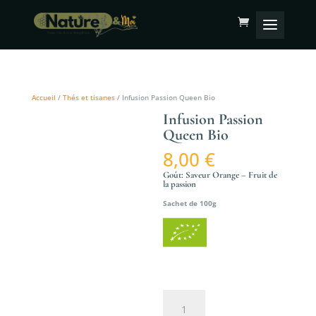
Accueil
/
Thés et tisanes
/ Infusion Passion Queen Bio
Infusion Passion
Queen Bio
8,00
€
Goût:
Saveur Orange – Fruit de
la passion
Sachet de 100g
quantité
de