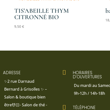
TIS’ABEILLE THYM
b
CITRONNÉ BIO
18
9,50
€

ADRESSE
HORAIRES
D'OUVERTURES
✨2 rue Darnaud
Du mardi au Samedi
Bernard à Grisolles ✨ –
9h-12h / 14h-18h
Salon & boutique bien
être💆🏻- Salon de thé -

TÉLÉPHONE