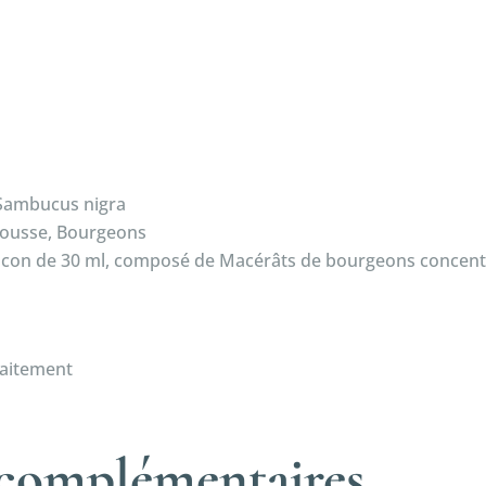
 Sambucus nigra
e pousse, Bourgeons
Flacon de 30 ml, composé de Macérâts de bourgeons concent
raitement
 complémentaires