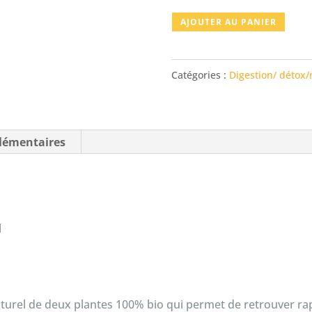
quantité
AJOUTER AU PANIER
de
GEMMO
Catégories :
Digestion/ détox
TRANSIT
lémentaires
l
el de deux plantes 100% bio qui permet de retrouver rapi