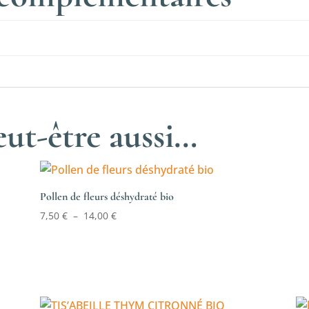
ut-être aussi…
Pollen de fleurs déshydraté bio
Plage
7,50
€
–
14,00
€
de
prix :
7,50 €
à
14,00 €