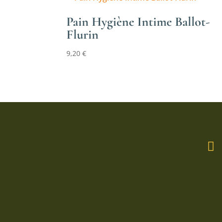
Pain Hygiène Intime Ballot-
Flurin
9,20
€
