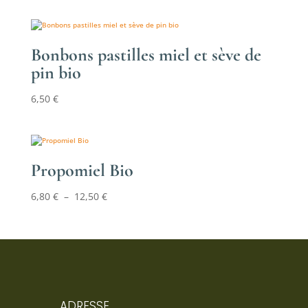
Bonbons pastilles miel et sève de
pin bio
6,50
€
Propomiel Bio
Plage
6,80
€
–
12,50
€
de
prix :
6,80 €
à
12,50 €
ADRESSE