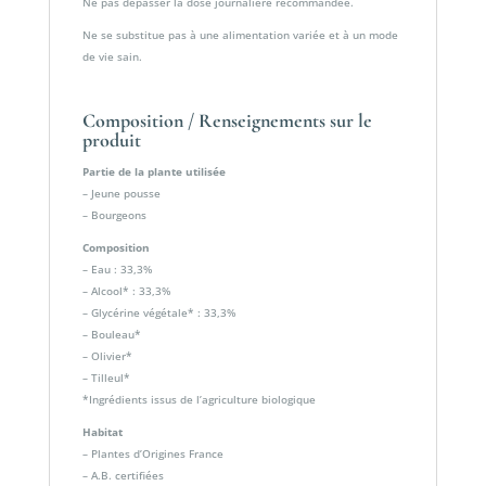
Ne pas dépasser la dose journalière recommandée.
Ne se substitue pas à une alimentation variée et à un mode
de vie sain.
Composition / Renseignements sur le
produit
Partie de la plante utilisée
– Jeune pousse
– Bourgeons
Composition
– Eau : 33,3%
– Alcool* : 33,3%
– Glycérine végétale* : 33,3%
– Bouleau*
– Olivier*
– Tilleul*
*Ingrédients issus de l’agriculture biologique
Habitat
– Plantes d’Origines France
– A.B. certifiées