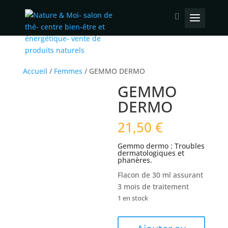
Accueil
/
Femmes
/ GEMMO DERMO
GEMMO
DERMO
21,50
€
Gemmo dermo : Troubles
dermatologiques et
phanères.
Flacon de 30 ml assurant
3 mois de traitement
1 en stock
quantité