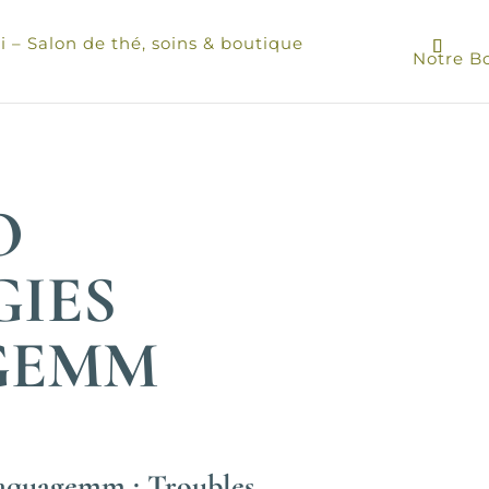
 – Salon de thé, soins & boutique
Notre B
O
GIES
GEMM
aquagemm : Troubles