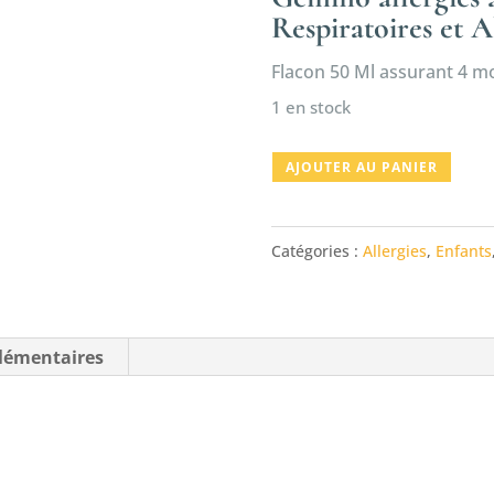
Respiratoires et A
Flacon 50 Ml assurant 4 mo
1 en stock
quantité
AJOUTER AU PANIER
de
GEMMO
Catégories :
Allergies
,
Enfants
ALLERGIES
AQUAGEMM
lémentaires