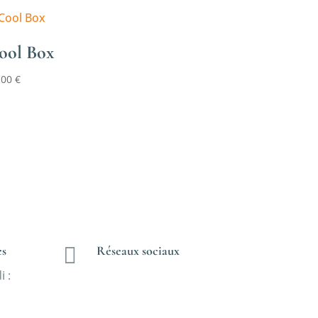
ool Box
,00
€
es

Réseaux sociaux
 :