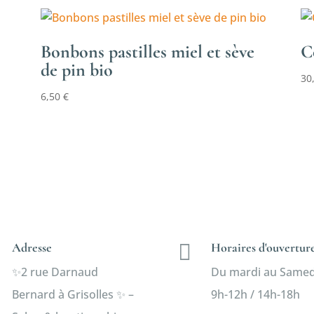
Bonbons pastilles miel et sève
C
de pin bio
30
6,50
€
Adresse

Horaires d'ouvertur
✨2 rue Darnaud
Du mardi au Samedi
Bernard à Grisolles ✨ –
9h-12h / 14h-18h