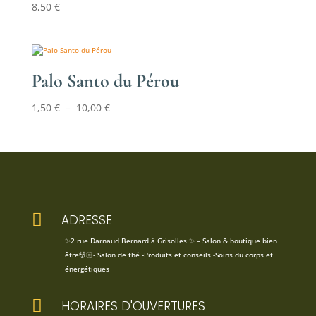
8,50
€
Palo Santo du Pérou
Plage
1,50
€
–
10,00
€
de
prix :
1,50 €
à
10,00 €

ADRESSE
✨2 rue Darnaud Bernard à Grisolles ✨ – Salon & boutique bien
être💆🏻- Salon de thé -Produits et conseils -Soins du corps et
énergétiques

HORAIRES D'OUVERTURES