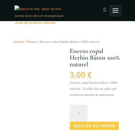
Accueil
/
Encens
/ Encens copal Herbio Bâton 100% naturel
Encens copal
Herbio Bâton 100%
naturel
3,00
€
Encens copal Herbio bâton 100%
naturel – Purifie l’air et crée une
ambiance boisée et apaisante.
quantité
de
Encens
AJOUTER AU PANIER
copal
Herbio