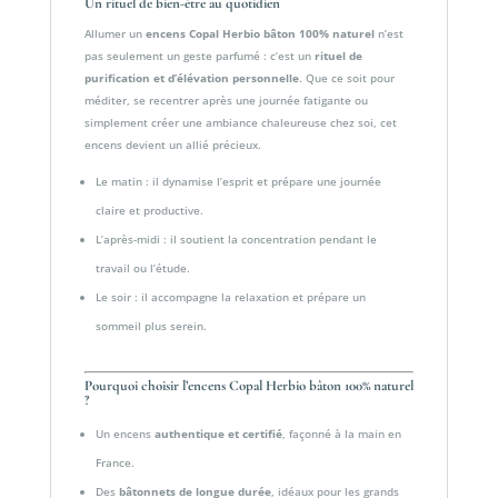
Un rituel de bien-être au quotidien
Allumer un
encens Copal Herbio bâton 100% naturel
n’est
pas seulement un geste parfumé : c’est un
rituel de
purification et d’élévation personnelle
. Que ce soit pour
méditer, se recentrer après une journée fatigante ou
simplement créer une ambiance chaleureuse chez soi, cet
encens devient un allié précieux.
Le matin : il dynamise l’esprit et prépare une journée
claire et productive.
L’après-midi : il soutient la concentration pendant le
travail ou l’étude.
Le soir : il accompagne la relaxation et prépare un
sommeil plus serein.
Pourquoi choisir l’encens Copal Herbio bâton 100% naturel
?
Un encens
authentique et certifié
, façonné à la main en
France.
Des
bâtonnets de longue durée
, idéaux pour les grands