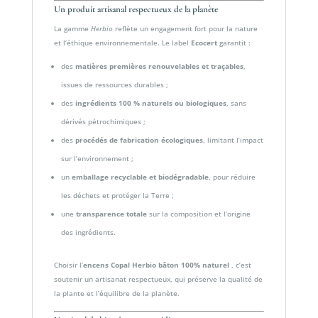
Un produit artisanal respectueux de la planète
La gamme
Herbio
reflète un engagement fort pour la nature
et l’éthique environnementale. Le label
Ecocert
garantit :
des
matières premières renouvelables et traçables
,
issues de ressources durables ;
des
ingrédients 100 % naturels ou biologiques
, sans
dérivés pétrochimiques ;
des
procédés de fabrication écologiques
, limitant l’impact
sur l’environnement ;
un
emballage recyclable et biodégradable
, pour réduire
les déchets et protéger la Terre ;
une
transparence totale
sur la composition et l’origine
des ingrédients.
Choisir l’
encens Copal Herbio bâton 100% naturel
, c’est
soutenir un artisanat respectueux, qui préserve la qualité de
la plante et l’équilibre de la planète.