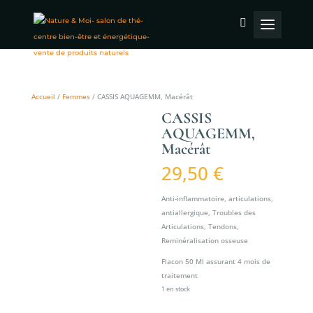
Accueil
/
Femmes
/ CASSIS AQUAGEMM, Macérât
CASSIS
AQUAGEMM,
Macérât
29,50
€
Anti-inflammatoire, articulations,
antiallergique, Troubles des
Articulations, Tendons,
Reminéralisation osseuse
Flacon 50 Ml assurant 4 mois de
traitement
1 en stock