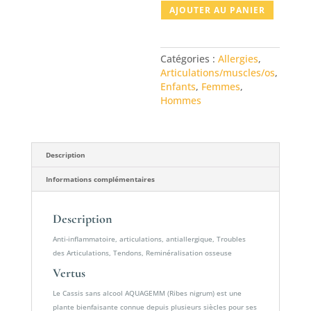
quantité
AJOUTER AU PANIER
de
CASSIS
AQUAGEMM,
Catégories :
Allergies
,
Macérât
Articulations/muscles/os
,
Enfants
,
Femmes
,
Hommes
Description
Informations complémentaires
Description
Anti-inflammatoire, articulations, antiallergique, Troubles
des Articulations, Tendons, Reminéralisation osseuse
Vertus
Le Cassis sans alcool AQUAGEMM (Ribes nigrum) est une
plante bienfaisante connue depuis plusieurs siècles pour ses