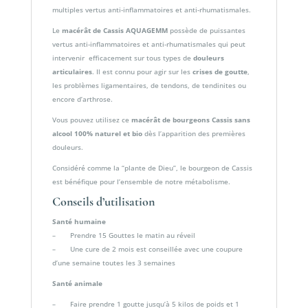
multiples vertus anti-inflammatoires et anti-rhumatismales.
Le
macérât de Cassis AQUAGEMM
possède de puissantes
vertus anti-inflammatoires et anti-rhumatismales qui peut
intervenir efficacement sur tous types de
douleurs
articulaires
. Il est connu pour agir sur les
crises de goutte
,
les problèmes ligamentaires, de tendons, de tendinites ou
encore d’arthrose.
Vous pouvez utilisez ce
macérât de bourgeons Cassis sans
alcool 100% naturel et bio
dès l’apparition des premières
douleurs.
Considéré comme la “plante de Dieu”, le bourgeon de Cassis
est bénéfique pour l’ensemble de notre métabolisme.
Conseils d’utilisation
Santé humaine
– Prendre 15 Gouttes le matin au réveil
– Une cure de 2 mois est conseillée avec une coupure
d’une semaine toutes les 3 semaines
Santé animale
– Faire prendre 1 goutte jusqu’à 5 kilos de poids et 1