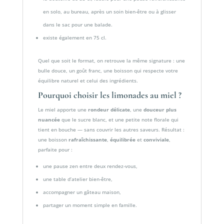
en solo, au bureau, après un soin bien-être ou à glisser
dans le sac pour une balade.
existe également en 75 cl.
Quel que soit le format, on retrouve la même signature : une
bulle douce, un goût franc, une boisson qui respecte votre
équilibre naturel et celui des ingrédients.
Pourquoi choisir les limonades au miel ?
Le miel apporte une
rondeur délicate
, une
douceur plus
nuancée
que le sucre blanc, et une petite note florale qui
tient en bouche — sans couvrir les autres saveurs. Résultat :
une boisson
rafraîchissante
,
équilibrée
et
conviviale
,
parfaite pour :
une pause zen entre deux rendez-vous,
une table d’atelier bien-être,
accompagner un gâteau maison,
partager un moment simple en famille.