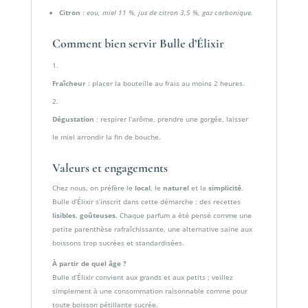
Citron
:
eau, miel 11 %, jus de citron 3,5 %, gaz carbonique.
Comment bien servir Bulle d’Élixir
Fraîcheur
: placer la bouteille au frais au moins 2 heures.
Dégustation
: respirer l’arôme, prendre une gorgée, laisser
le miel arrondir la fin de bouche.
Valeurs et engagements
Chez nous, on préfère le
local
, le
naturel
et la
simplicité
.
Bulle d’Élixir s’inscrit dans cette démarche : des recettes
lisibles
,
goûteuses.
Chaque parfum a été pensé comme une
petite parenthèse rafraîchissante, une alternative saine aux
boissons trop sucrées et standardisées.
À partir de quel âge ?
Bulle d’Élixir convient aux grands et aux petits ; veillez
simplement à une consommation raisonnable comme pour
toute boisson pétillante sucrée.