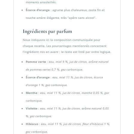
moments ensoleillés.
Écorce d’orange
: agrume plus chaleureux, zeste fin et
touche amère élégante, très “apéro sans alcool”.
Ingrédients par parfum
Nous indiquons ici la composition communiquée pour
chaque recette. Les pourcentages mentionnés concernent
l’ingrédient mis en avant ; le reste est listé par ordre logique.
Pomme verte
:
eau, miel 9 %, jus de citron, arôme naturel
de pommes vertes 0,7 %, gaz carbonique.
Écorce d’orange
:
eau, miel 11 %, jus de citron, écorce
d’orange 1 %, gaz carbonique.
Menthe
:
eau, miel 11 %, jus de citron, menthe 0,05 %, gaz
carbonique.
Violette
:
eau, miel 11 %, jus de citron, arôme naturel 0,05
%, gaz carbonique.
Hibiscus
:
eau, miel 11 %, jus de citron, fleur d’hibiscus 1 %,
gaz carbonique.