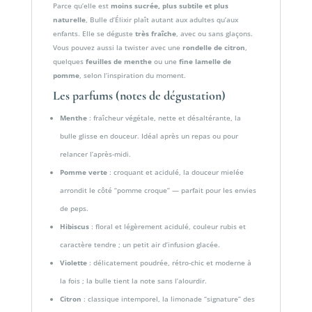
Parce qu’elle est
moins sucrée, plus subtile et plus
naturelle
, Bulle d’Élixir plaît autant aux adultes qu’aux
enfants. Elle se déguste
très fraîche
, avec ou sans glaçons.
Vous pouvez aussi la twister avec une
rondelle de citron
,
quelques
feuilles de menthe
ou une
fine lamelle de
pomme
, selon l’inspiration du moment.
Les parfums (notes de dégustation)
Menthe
: fraîcheur végétale, nette et désaltérante, la
bulle glisse en douceur. Idéal après un repas ou pour
relancer l’après-midi.
Pomme verte
: croquant et acidulé, la douceur mielée
arrondit le côté “pomme croque” — parfait pour les envies
de peps.
Hibiscus
: floral et légèrement acidulé, couleur rubis et
caractère tendre ; un petit air d’infusion glacée.
Violette
: délicatement poudrée, rétro-chic et moderne à
la fois ; la bulle tient la note sans l’alourdir.
Citron
: classique intemporel, la limonade “signature” des