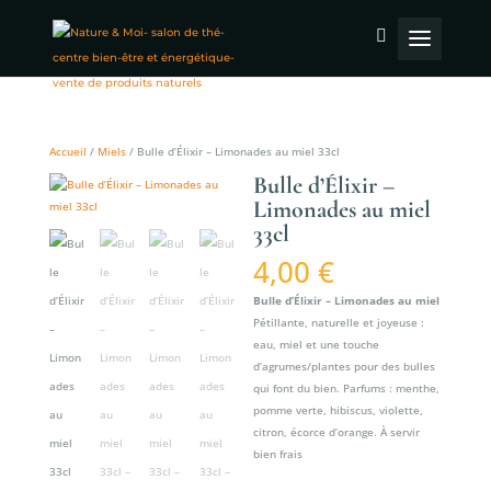
Accueil
/
Miels
/ Bulle d’Élixir – Limonades au miel 33cl
Bulle d’Élixir –
Limonades au miel
33cl
4,00
€
Bulle d’Élixir – Limonades au miel
Pétillante, naturelle et joyeuse :
eau, miel et une touche
d’agrumes/plantes pour des bulles
qui font du bien. Parfums : menthe,
pomme verte, hibiscus, violette,
citron, écorce d’orange. À servir
bien frais