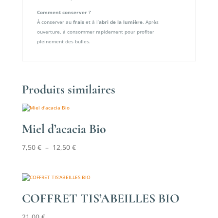
Comment conserver ?
À conserver au
frais
et à l’
abri de la lumière
. Après
ouverture, à consommer rapidement pour profiter
pleinement des bulles.
Produits similaires
Miel d’acacia Bio
Plage
7,50
€
–
12,50
€
de
prix :
7,50 €
à
COFFRET TIS’ABEILLES BIO
12,50 €
21,00
€