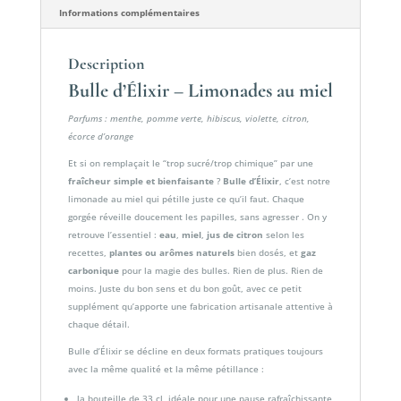
Informations complémentaires
Description
Bulle d’Élixir – Limonades au miel
Parfums : menthe, pomme verte, hibiscus, violette, citron,
écorce d’orange
Et si on remplaçait le “trop sucré/trop chimique” par une
fraîcheur simple et bienfaisante
?
Bulle d’Élixir
, c’est notre
limonade au miel qui pétille juste ce qu’il faut. Chaque
gorgée réveille doucement les papilles, sans agresser . On y
retrouve l’essentiel :
eau
,
miel
,
jus de citron
selon les
recettes,
plantes ou arômes naturels
bien dosés, et
gaz
carbonique
pour la magie des bulles. Rien de plus. Rien de
moins. Juste du bon sens et du bon goût, avec ce petit
supplément qu’apporte une fabrication artisanale attentive à
chaque détail.
Bulle d’Élixir se décline en deux formats pratiques toujours
avec la même qualité et la même pétillance :
la bouteille de 33 cl, idéale pour une pause rafraîchissante