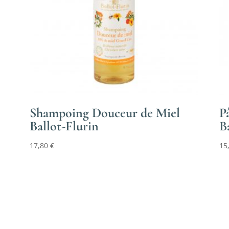
Shampoing Douceur de Miel
P
Ballot-Flurin
B
17,80
€
15