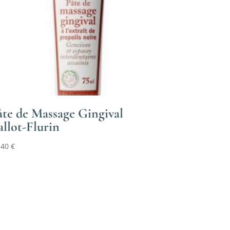
âte de Massage Gingival
allot-Flurin
,40
€