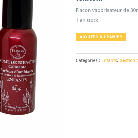
Flacon vaporisateur de 30
1 en stock
quantité
AJOUTER AU PANIER
de
Brume
Catégories :
Enfants
,
Gestion 
de
bien-
être
Enfants