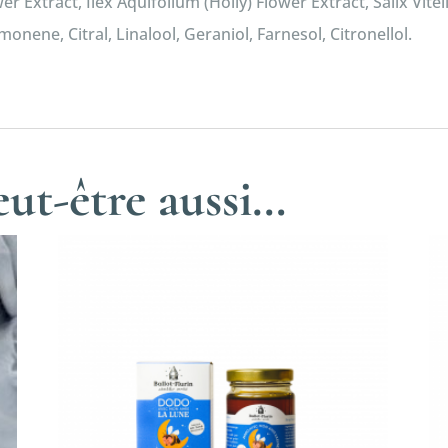
 Extract, Ilex Aquifolium (Holly) Flower Extract, Salix Vitel
imonene, Citral, Linalool, Geraniol, Farnesol, Citronellol.
ut-être aussi…