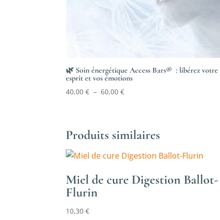
🌿 Soin énergétique Access Bars® : libérez votre
esprit et vos émotions
Plage
40,00
€
–
60,00
€
de
prix :
40,00 €
Produits similaires
à
60,00 €
Miel de cure Digestion Ballot-
Flurin
10,30
€