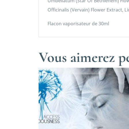
Umbellatum (Star Of Bethlehem) Flower
Officinalis (Vervain) Flower Extract, L
Flacon vaporisateur de 30ml
Vous aimerez pe