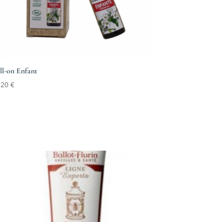
ll-on Enfant
,20
€