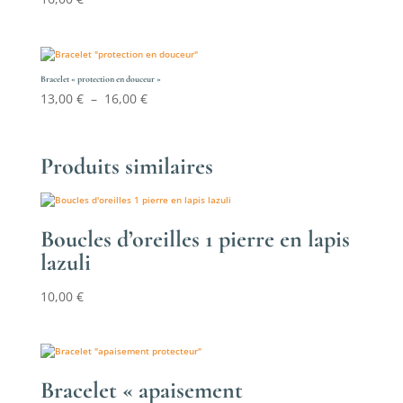
23,30 €
Bracelet « protection en douceur »
Plage
13,00
€
–
16,00
€
de
prix :
13,00 €
Produits similaires
à
16,00 €
Boucles d’oreilles 1 pierre en lapis
lazuli
10,00
€
Bracelet « apaisement