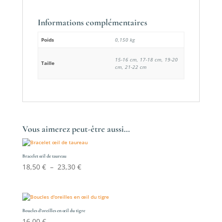
Informations complémentaires
Poids
0,150 kg
15-16 cm, 17-18 cm, 19-20
Taille
cm, 21-22 cm
Vous aimerez peut-être aussi…
Bracelet œil de taureau
Plage
18,50
€
–
23,30
€
de
prix :
18,50 €
à
Boucles d’oreilles en œil du tigre
16,00
€