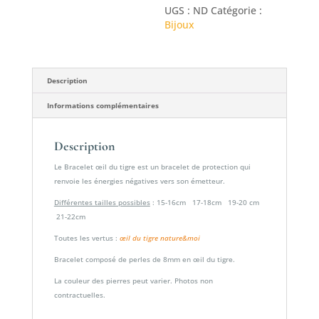
UGS :
ND
Catégorie :
du
Bijoux
tigre
Description
Informations complémentaires
Description
Le Bracelet œil du tigre est un bracelet de protection qui
renvoie les énergies négatives vers son émetteur.
Différentes tailles possibles
: 15-16cm 17-18cm 19-20 cm
21-22cm
Toutes les vertus :
œil du tigre nature&moi
Bracelet composé de perles de 8mm en œil du tigre.
La couleur des pierres peut varier. Photos non
contractuelles.