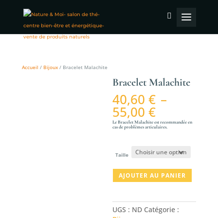
Accueil
/
Bijoux
/ Bracelet Malachite
Bracelet Malachite
40,60
€
–
Plage
55,00
€
de
Le Bracelet Malachite est recommandée en
prix :
cas de problèmes articulaires.
40,60 €
à
Taille
55,00 €
quantité
AJOUTER AU PANIER
de
Bracelet
Malachite
UGS :
ND
Catégorie :