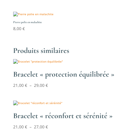
Pierre polie en malachite
8,00
€
Produits similaires
Bracelet « protection équilibrée »
Plage
21,00
€
–
29,00
€
de
prix :
21,00 €
à
Bracelet « réconfort et sérénité »
29,00 €
Plage
21,00
€
–
27,00
€