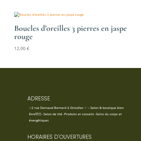
de
prix :
21,00 €
à
Boucles d’oreilles 3 pierres en jaspe
27,00 €
rouge
12,00
€
ADRESSE
✨2 rue Darnaud Bernard à Grisolles ✨ – Salon & boutique bien
être💆🏻- Salon de thé -Produits et conseils -Soins du corps et
énergétiques
HORAIRES D'OUVERTURES