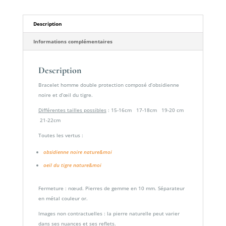
Description
Informations complémentaires
Description
Bracelet homme double protection composé d’obsidienne
noire et d’œil du tigre.
Différentes tailles possibles
: 15-16cm 17-18cm 19-20 cm
21-22cm
Toutes les vertus :
obsidienne noire nature&moi
oeil du tigre nature&moi
Fermeture : nœud. Pierres de gemme en 10 mm. Séparateur
en métal couleur or.
Images non contractuelles : la pierre naturelle peut varier
dans ses nuances et ses reflets.