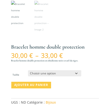
Bracelet homme double protection
Plage
30,00
€
–
33,00
€
de
Bracelet homme double protection en obsidienne noire et œil du tigre.
prix :
30,00 €
à
Taille
33,00 €
quantité
AJOUTER AU PANIER
de
Bracelet
homme
UGS :
ND
Catégorie :
Bijoux
double
protection