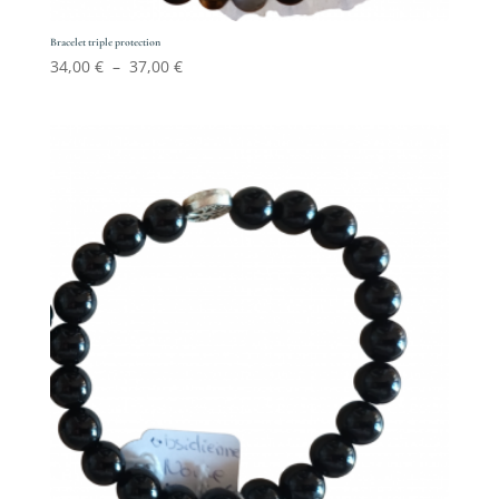
Bracelet triple protection
Plage
34,00
€
–
37,00
€
de
prix :
34,00 €
à
37,00 €