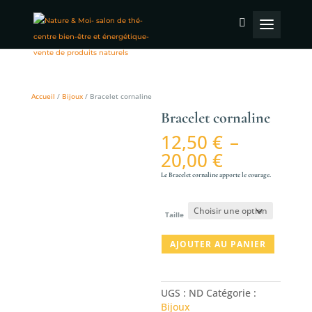
Accueil
/
Bijoux
/ Bracelet cornaline
Bracelet cornaline
12,50
€
–
Plage
20,00
€
de
Le Bracelet cornaline apporte le courage.
prix :
12,50 €
à
Taille
20,00 €
quantité
AJOUTER AU PANIER
de
Bracelet
cornaline
UGS :
ND
Catégorie :
Bijoux