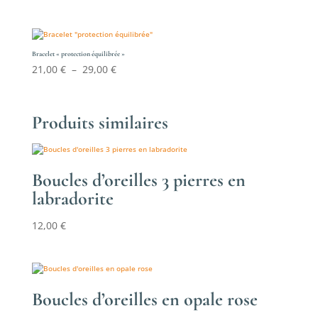
de
prix :
22,00 €
à
Bracelet « protection équilibrée »
Plage
21,00
€
–
29,00
€
28,50 €
de
prix :
21,00 €
Produits similaires
à
29,00 €
Boucles d’oreilles 3 pierres en
labradorite
12,00
€
Boucles d’oreilles en opale rose