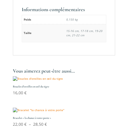
Informations complémentaires
Poids
0,150 kg
15-16 cm, 17-18 cm, 19-20
Taille
cm, 21-22 cm
Vous aimerez peut-être aussi…
Boucles d’oreilles en œil du tigre
16,00
€
Bracelet « la chance à votre porte »
Plage
22,00
€
–
28,50
€