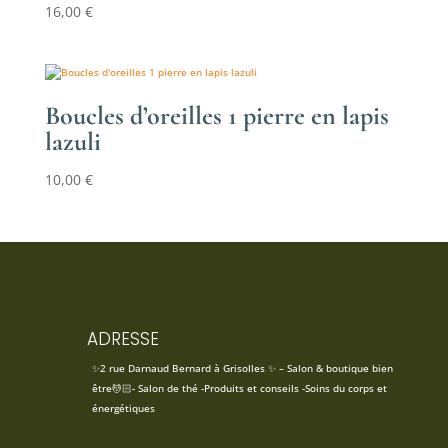
16,00
€
Boucles d’oreilles 1 pierre en lapis
lazuli
10,00
€
ADRESSE
✨2 rue Darnaud Bernard à Grisolles ✨ – Salon & boutique bien
être💆🏻- Salon de thé -Produits et conseils -Soins du corps et
énergétiques