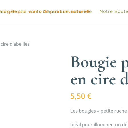
alon de thé, soins & boutique naturelle
Notre Bout
cire d’abeilles
Bougie p
en cire d
5,50
€
Les bougies « petite ruche 
Idéal pour illuminer ou dé