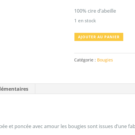
100% cire d’abeille
1 en stock
quantité
AJOUTER AU PANIER
de
Bougie
Catégorie :
Bougies
petite
ruche
en
lémentaires
cire
d'abeilles
ée et poncée avec amour les bougies sont issues d’une fabr