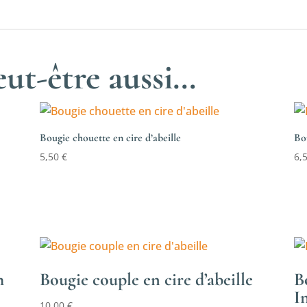
ut-être aussi…
Bougie chouette en cire d’abeille
Bou
5,50
€
6,
h
Bougie couple en cire d’abeille
B
I
10,00
€