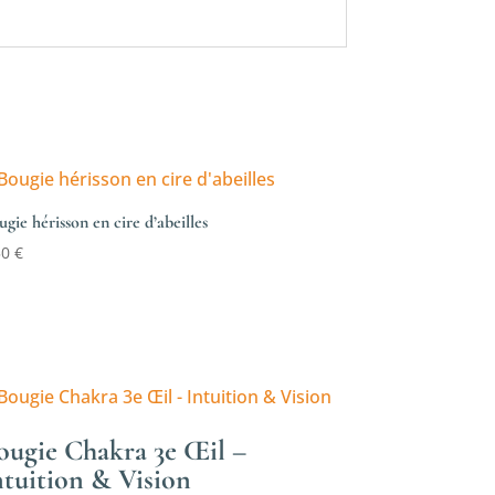
gie hérisson en cire d’abeilles
50
€
ougie Chakra 3e Œil –
ntuition & Vision