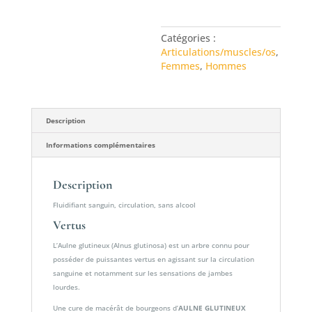
AULNE
GLUTINEUX
Catégories :
AQUAGEMM
Articulations/muscles/os
,
Femmes
,
Hommes
Description
Informations complémentaires
Description
Fluidifiant sanguin, circulation, sans alcool
Vertus
L’Aulne glutineux (Alnus glutinosa) est un arbre connu pour
posséder de puissantes vertus en agissant sur la circulation
sanguine et notamment sur les sensations de jambes
lourdes.
Une cure de macérât de bourgeons d’
AULNE GLUTINEUX